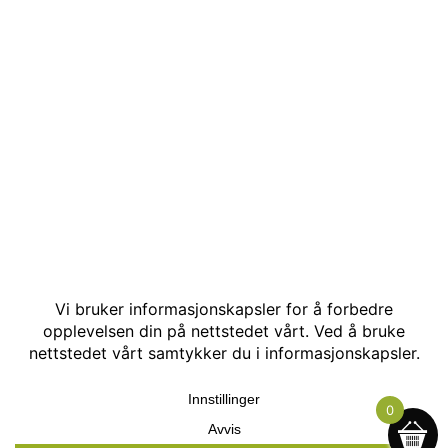
© Kakle AS. Alle rettigheter reservert. Utviklet av:
Hjemmesidehelten
.
0