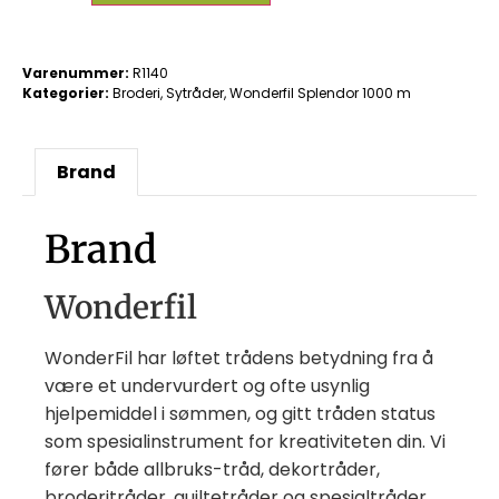
Varenummer:
R1140
Kategorier:
Broderi
,
Sytråder
,
Wonderfil Splendor 1000 m
Brand
Brand
Wonderfil
WonderFil har løftet trådens betydning fra å
være et undervurdert og ofte usynlig
hjelpemiddel i sømmen, og gitt tråden status
som spesialinstrument for kreativiteten din. Vi
fører både allbruks-tråd, dekortråder,
broderitråder, quiltetråder og spesialtråder