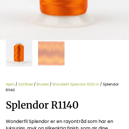
Hjem
/
Sytråder
/
Broderi
/
Wonderfil Splendor 1000 m
/ Splendor
R1140
Splendor R1140
Wonderfil Splendor er en rayontråd som har en
luksuriøs, myk og silkeaktig finish, som gir dine