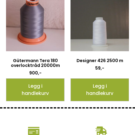
Gütermann Tera 180
Designer 426 2500 m
overlocktråd 20000m
59
,-
900
,-
Legg i
Legg i
handlekurv
handlekurv