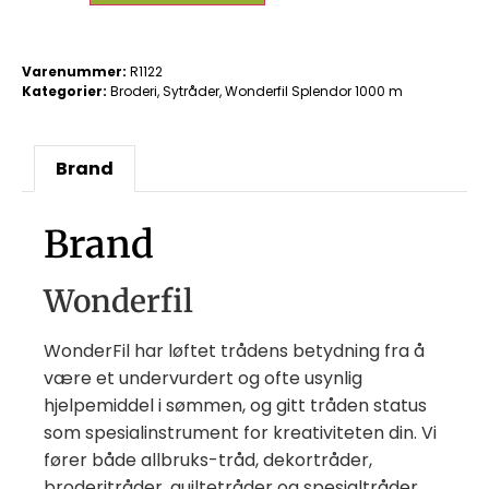
Varenummer:
R1122
Kategorier:
Broderi
,
Sytråder
,
Wonderfil Splendor 1000 m
Brand
Brand
Wonderfil
WonderFil har løftet trådens betydning fra å
være et undervurdert og ofte usynlig
hjelpemiddel i sømmen, og gitt tråden status
som spesialinstrument for kreativiteten din. Vi
fører både allbruks-tråd, dekortråder,
broderitråder, quiltetråder og spesialtråder