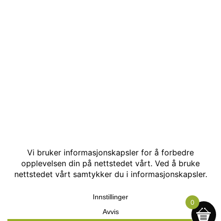
© Kakle AS. Alle rettigheter reservert. Utviklet av:
Hjemmesidehelten
.
0