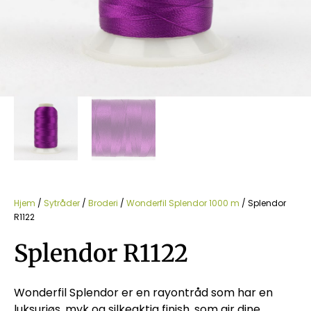
Hjem
/
Sytråder
/
Broderi
/
Wonderfil Splendor 1000 m
/ Splendor
R1122
Splendor R1122
Wonderfil Splendor er en rayontråd som har en
luksuriøs, myk og silkeaktig finish, som gir dine