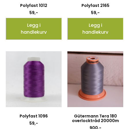
Polyfast 1012
Polyfast 2165
59
,-
59
,-
Legg i
Legg i
handlekurv
handlekurv
Polyfast 1096
Gütermann Tera 180
overlocktråd 20000m
59
,-
900
,-