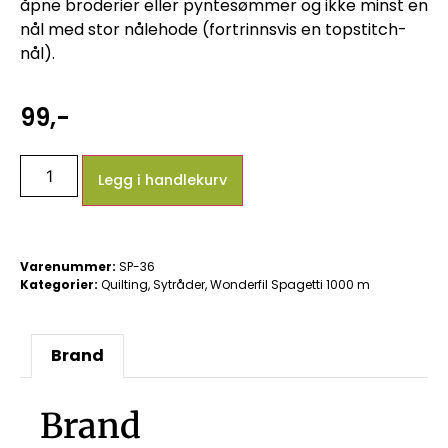
åpne broderier eller pyntesømmer og ikke minst en
nål med stor nålehode (fortrinnsvis en topstitch-
nål).
99
,-
Legg i handlekurv
Varenummer:
SP-36
Kategorier:
Quilting
,
Sytråder
,
Wonderfil Spagetti 1000 m
Brand
Brand