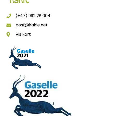
(+47) 992 28 004
post@kakle.net
Vis kart