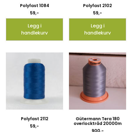
Polyfast 1084
Polyfast 2102
59
,-
59
,-
Legg i
Legg i
handlekurv
handlekurv
Polyfast 2112
Gütermann Tera 180
overlocktråd 20000m
59
,-
900
,-