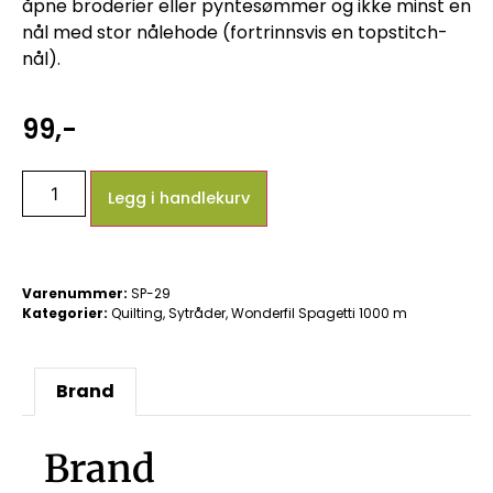
åpne broderier eller pyntesømmer og ikke minst en
nål med stor nålehode (fortrinnsvis en topstitch-
nål).
99
,-
Legg i handlekurv
Varenummer:
SP-29
Kategorier:
Quilting
,
Sytråder
,
Wonderfil Spagetti 1000 m
Brand
Brand