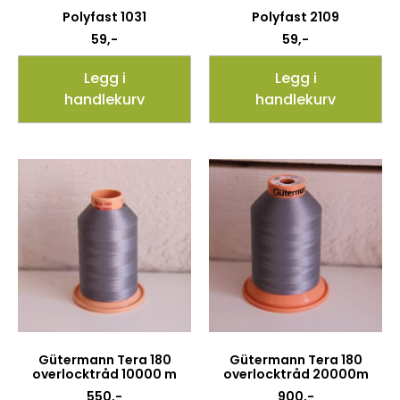
Polyfast 1031
Polyfast 2109
59
,-
59
,-
Legg i
Legg i
handlekurv
handlekurv
Gütermann Tera 180
Gütermann Tera 180
overlocktråd 10000 m
overlocktråd 20000m
550
,-
900
,-