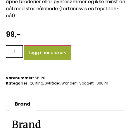
åpne broderier eller pyntesømmer og ikke minst en
nål med stor nålehode (fortrinnsvis en topstitch-
nål).
99
,-
Legg i handlekurv
Varenummer:
SP-20
Kategorier:
Quilting
,
Sytråder
,
Wonderfil Spagetti 1000 m
Brand
Brand