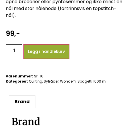
åpne broderier eller pyntesømmer og ikke minst en
nål med stor nålehode (fortrinnsvis en topstitch-
nål).
99
,-
Legg i handlekurv
Varenummer:
SP-16
Kategorier:
Quilting
,
Sytråder
,
Wonderfil Spagetti 1000 m
Brand
Brand