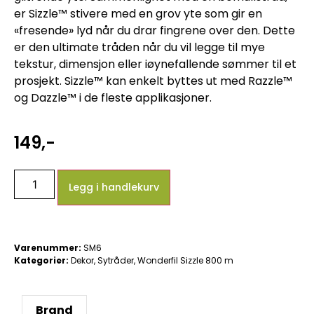
er Sizzle™ stivere med en grov yte som gir en
«fresende» lyd når du drar fingrene over den. Dette
er den ultimate tråden når du vil legge til mye
tekstur, dimensjon eller iøynefallende sømmer til et
prosjekt. Sizzle™ kan enkelt byttes ut med Razzle™
og Dazzle™ i de fleste applikasjoner.
149
,-
Legg i handlekurv
Varenummer:
SM6
Kategorier:
Dekor
,
Sytråder
,
Wonderfil Sizzle 800 m
Brand