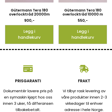
Gütermann Tera 180
Gütermann Tera 180
overlocktråd 20000m
overlocktråd 10000 m
900
,-
550
,-
Legg i
Legg i
handlekurv
handlekurv
PRISGARANTI
FRAKT
Dokumentér lavere pris på
Vi tilbyr rask levering av
en symaskin kjøpt hos oss
våre produkter innen 2-3
innen 3 uker, få differansen
virkedager til enhver
tilbakebetalt.
adresse i hele Norge.