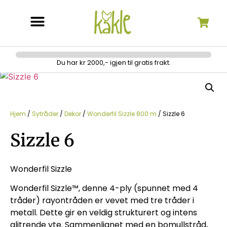
Søk etter:
Du har kr 2000,- igjen til gratis frakt.
Hjem
/
Sytråder
/
Dekor
/
Wonderfil Sizzle 800 m
/ Sizzle 6
Sizzle 6
Wonderfil Sizzle
Wonderfil Sizzle™, denne 4-ply (spunnet med 4
tråder) rayontråden er vevet med tre tråder i
metall. Dette gir en veldig strukturert og intens
glitrende yte. Sammenlignet med en bomullstråd,