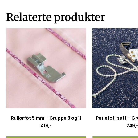
Relaterte produkter
Rullorfot 5 mm – Gruppe 9 og 11
Perlefot-sett – G
419
,-
249
,