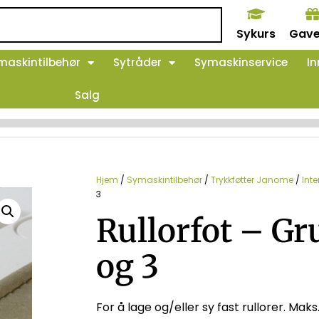
Sykurs
Gave
maskintilbehør
Sytråder
Symaskinservice
In
Salg
Hjem
/
Symaskintilbehør
/
Trykkføtter Janome
/
Inte
3
Rullorfot – Gr
og 3
For å lage og/eller sy fast rullorer. Mak