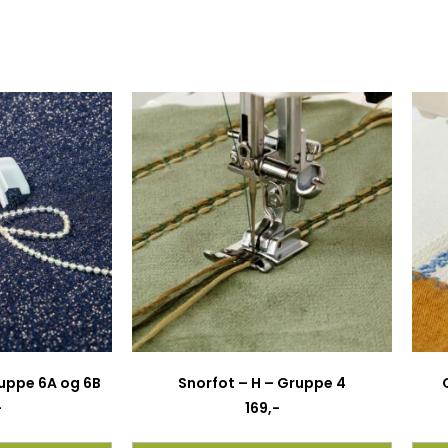
ruppe 6A og 6B
Snorfot – H – Gruppe 4
-
169
,-