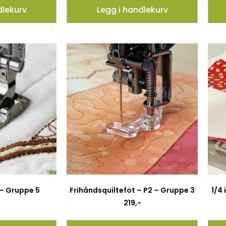
dlekurv
Legg i handlekurv
 – Gruppe 5
Frihåndsquiltefot – P2 – Gruppe 3
1/4
219
,-