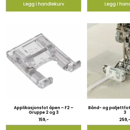
Legg i handlekurv
Legg i han
Applikasjonsfot åpen – F2 –
Bånd- og paljettfo
Gruppe 2 og 3
3
159
,-
259
,