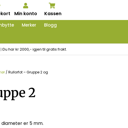
kort
Min konto
Kassen
nbytte
Merker
Blogg
Du har kr 2000,- igjen til gratis frakt.
riør
/ Rullorfot – Gruppe 2 og
uppe 2
s. diameter er 5 mm.