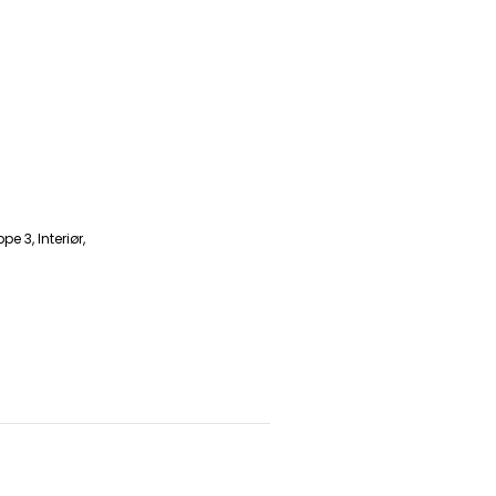
ppe 3
,
Interiør
,