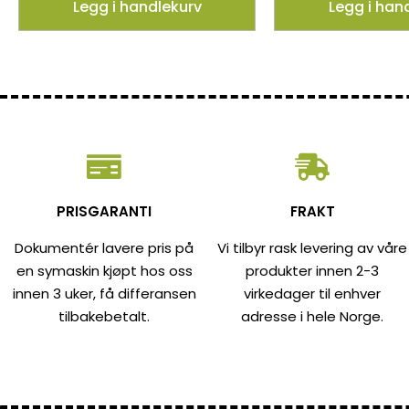
Legg i handlekurv
Legg i han
PRISGARANTI
FRAKT
Dokumentér lavere pris på
Vi tilbyr rask levering av våre
en symaskin kjøpt hos oss
produkter innen 2-3
innen 3 uker, få differansen
virkedager til enhver
tilbakebetalt.
adresse i hele Norge.