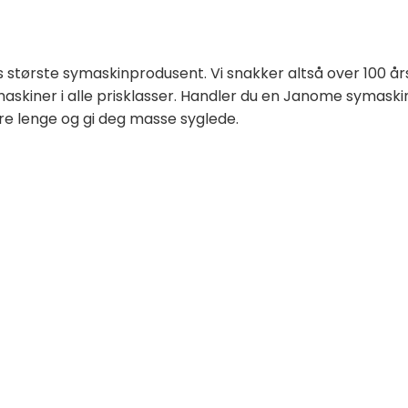
ns største symaskinprodusent. Vi snakker altså over 100 å
skiner i alle prisklasser. Handler du en Janome symaski
are lenge og gi deg masse syglede.