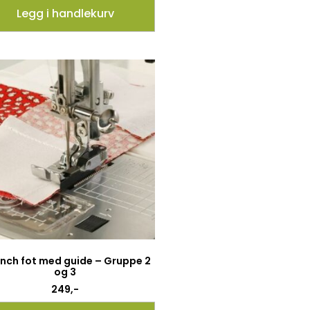
Legg i handlekurv
 inch fot med guide – Gruppe 2
og 3
249
,-