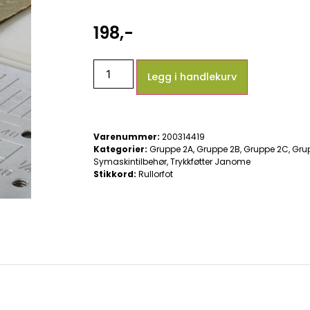
198
,-
Legg i handlekurv
Varenummer:
200314419
Kategorier:
Gruppe 2A
,
Gruppe 2B
,
Gruppe 2C
,
Gru
Symaskintilbehør
,
Trykkføtter Janome
Stikkord:
Rullorfot