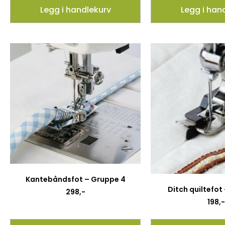
Legg i handlekurv
Legg i han
Kantebåndsfot – Gruppe 4
Ditch quiltefot
298
,-
198
,-