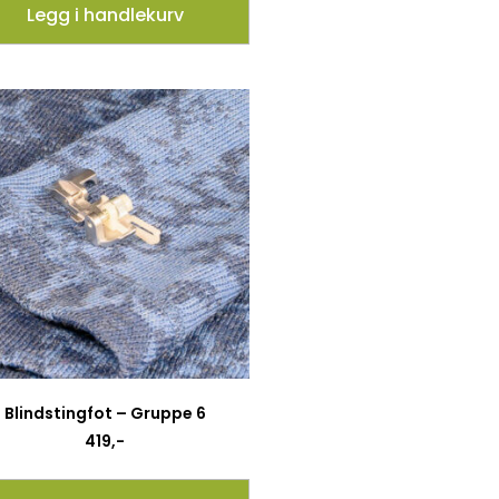
Legg i handlekurv
Blindstingfot – Gruppe 6
419
,-