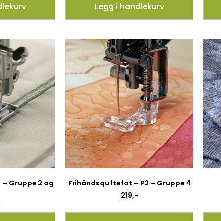
dlekurv
Legg i handlekurv
t – Gruppe 2 og
Frihåndsquiltefot – P2 – Gruppe 4
219
,-
-