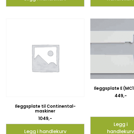
Ileggsplate E (MC
449
,-
Ileggsplate til Continental-
maskiner
1049
,-
Legg i
Legg i handlekurv
handlekurv