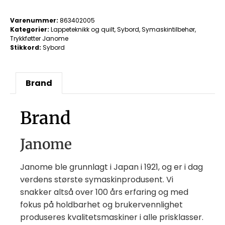
Varenummer:
863402005
Kategorier:
Lappeteknikk og quilt
,
Sybord
,
Symaskintilbehør
,
Trykkføtter Janome
Stikkord:
Sybord
Brand
Brand
Janome
Janome ble grunnlagt i Japan i 1921, og er i dag
verdens største symaskinprodusent. Vi
snakker altså over 100 års erfaring og med
fokus på holdbarhet og brukervennlighet
produseres kvalitetsmaskiner i alle prisklasser.