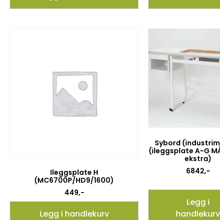
Sybord (industrim
(ileggsplate A-G M
ekstra)
6842
,-
Ileggsplate H
(MC6700P/HD9/1600)
449
,-
Legg i
Legg i handlekurv
handlekurv