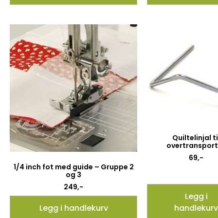
Quiltelinjal ti
overtransport
69
,-
1/4 inch fot med guide – Gruppe 2
og 3
249
,-
Legg i
Legg i handlekurv
handlekurv