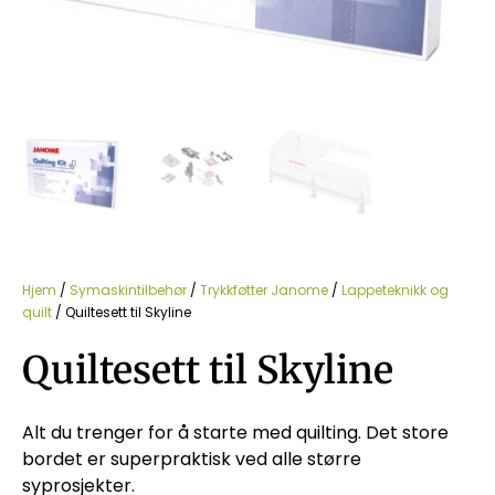
Hjem
/
Symaskintilbehør
/
Trykkføtter Janome
/
Lappeteknikk og
quilt
/ Quiltesett til Skyline
Quiltesett til Skyline
Alt du trenger for å starte med quilting. Det store
bordet er superpraktisk ved alle større
syprosjekter.