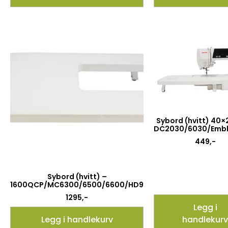
Sybord (hvitt) 40×
DC2030/6030/Embla
449
,-
Sybord (hvitt) –
1600QCP/MC6300/6500/6600/HD9
1295
,-
Legg i
Legg i handlekurv
handlekurv