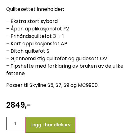
Quiltesettet inneholder:
– Ekstra stort sybord
– Åpen applikasjonsfot F2
– Frihåndsquiltefot 3-i-1
– Kort applikasjonsfot AP
– Ditch quiltefot S
– Gjennomsiktig quiltefot og guidesett OV
– Tipshefte med forklaring av bruken av de ulike
føttene
Passer til Skyline S5, S7, S9 og MC9900.
2849
,-
Legg i handlekurv