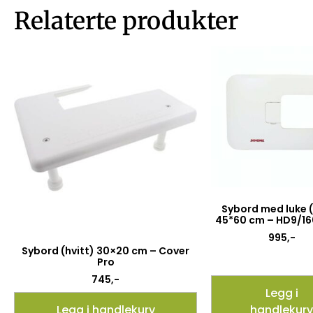
Relaterte produkter
Sybord med luke (
45*60 cm – HD9/1
995
,-
Sybord (hvitt) 30×20 cm – Cover
Pro
745
,-
Legg i
Legg i handlekurv
handlekurv