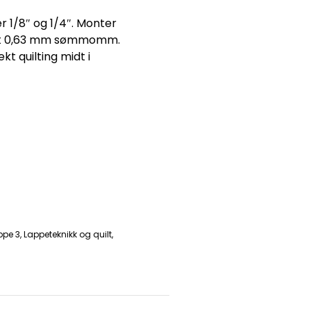
 1/8″ og 1/4″. Monter
akt 0,63 mm sømmomm.
kt quilting midt i
ppe 3
,
Lappeteknikk og quilt
,