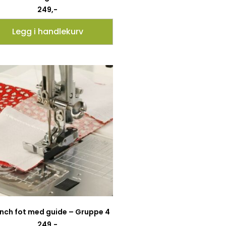
249
,-
Legg i handlekurv
 inch fot med guide – Gruppe 4
249
,-