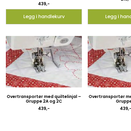
439
,-
Legg i handlekurv
Legg i han
Overtransportør med quiltelinjal –
Overtransportør med
Gruppe 2A og 2C
Gruppe
439
,-
439
,