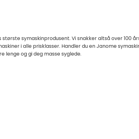
ns største symaskinprodusent. Vi snakker altså over 100 å
skiner i alle prisklasser. Handler du en Janome symaski
are lenge og gi deg masse syglede.