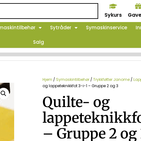
Sykurs
Gave
maskintilbehør
Sytråder
Symaskinservice
In
Salg
Hjem
/
Symaskintilbehør
/
Trykkføtter Janome
/
Lap
og lappeteknikkfot 3-i-1 – Gruppe 2 og 3
Quilte- og
lappeteknikkfo
– Gruppe 2 og 