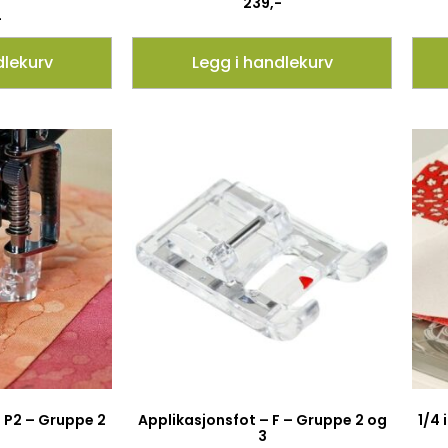
239
,-
-
dlekurv
Legg i handlekurv
– P2 – Gruppe 2
Applikasjonsfot – F – Gruppe 2 og
1/4
3