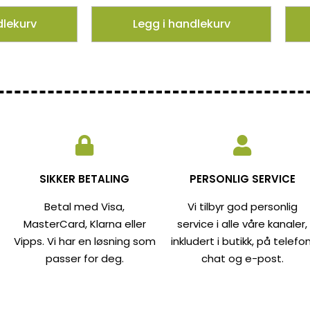
dlekurv
Legg i handlekurv
SIKKER BETALING
PERSONLIG SERVICE
Betal med Visa,
Vi tilbyr god personlig
MasterCard, Klarna eller
service i alle våre kanaler,
Vipps. Vi har en løsning som
inkludert i butikk, på telefon
passer for deg.
chat og e-post.