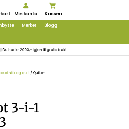
kort
Min konto
Kassen
nbytte
Merker
Blogg
Du har kr 2000,- igjen til gratis frakt.
peteknikk og quilt
/ Quilte-
t 3-i-1
3