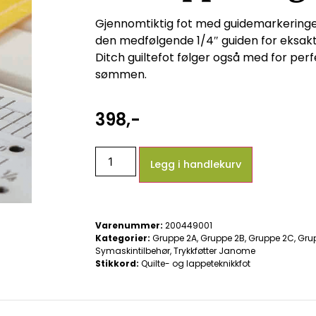
Gjennomtiktig fot med guidemarkeringer
den medfølgende 1/4″ guiden for eks
Ditch guiltefot følger også med for perfe
sømmen.
398
,-
Legg i handlekurv
Varenummer:
200449001
Kategorier:
Gruppe 2A
,
Gruppe 2B
,
Gruppe 2C
,
Gru
Symaskintilbehør
,
Trykkføtter Janome
Stikkord:
Quilte- og lappeteknikkfot