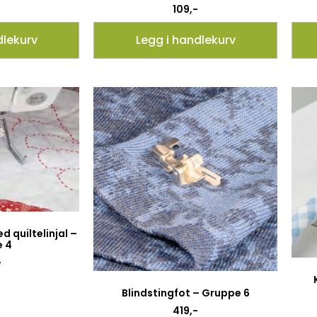
109
,-
dlekurv
Legg i handlekurv
 quiltelinjal –
 4
-
Blindstingfot – Gruppe 6
419
,-