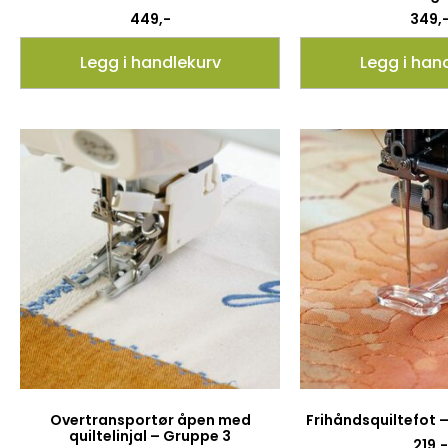
449
,-
349
,
Legg i handlekurv
Legg i han
Overtransportør åpen med
Frihåndsquiltefot 
quiltelinjal – Gruppe 3
219
,-