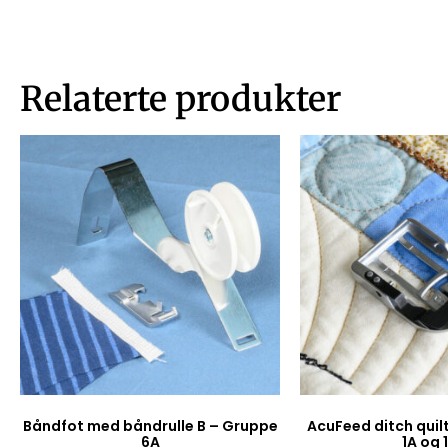
Relaterte produkter
Båndfot med båndrulle B – Gruppe
AcuFeed ditch quil
6A
1A og 