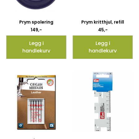
Prym spolering
Prym kritthjul, refill
149
,-
45
,-
Legg i
Legg i
handlekurv
handlekurv