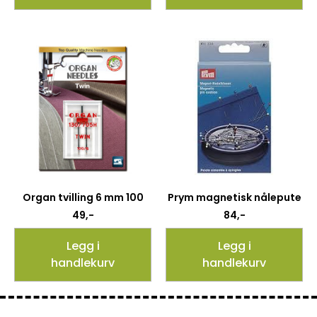
Organ tvilling 6 mm 100
Prym magnetisk nålepute
49
,-
84
,-
Legg i
Legg i
handlekurv
handlekurv