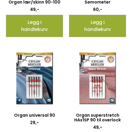
Organ lær/skinn 90-100
Sømometer
49
,-
60
,-
Legg i
Legg i
handlekurv
handlekurv
Organ universal 90
Organ superstretch
HAx1SP 90 til overlock
29
,-
49
,-