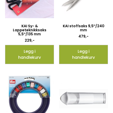
KAI Sy- &
KAI stoffsaks 9,5″/240
Lappeteknikksaks
mm
5,5″/135 mm
479
,-
229
,-
Legg i
Legg i
handlekurv
handlekurv