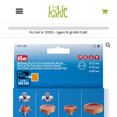
Søk etter:
Du har kr 2000,- igjen til gratis frakt.