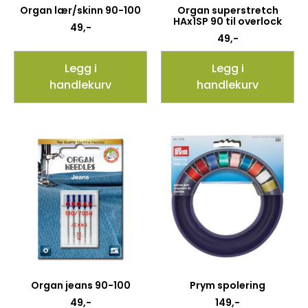
Organ lær/skinn 90-100
Organ superstretch
HAx1SP 90 til overlock
49
,-
49
,-
Legg i
Legg i
handlekurv
handlekurv
Organ jeans 90-100
Prym spolering
49
,-
149
,-