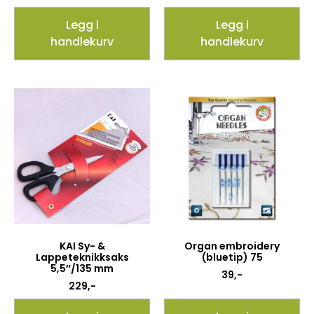
Legg i
Legg i
handlekurv
handlekurv
KAI Sy- &
Organ embroidery
Lappeteknikksaks
(bluetip) 75
5,5″/135 mm
39
,-
229
,-