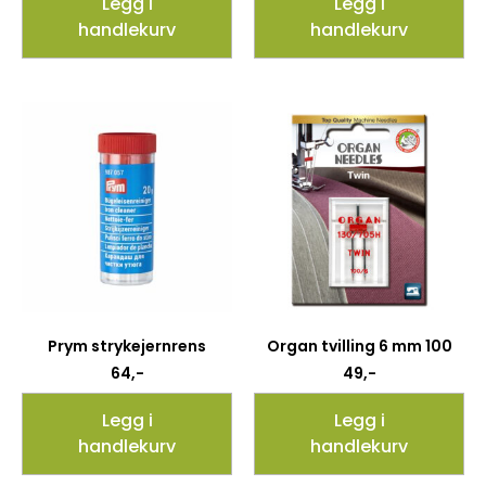
Legg i
Legg i
handlekurv
handlekurv
Prym strykejernrens
Organ tvilling 6 mm 100
64
,-
49
,-
Legg i
Legg i
handlekurv
handlekurv