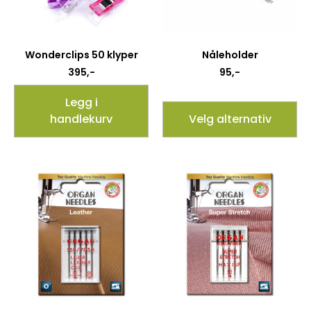
Wonderclips 50 klyper
Nåleholder
395
,-
95
,-
Legg i
handlekurv
Velg alternativ