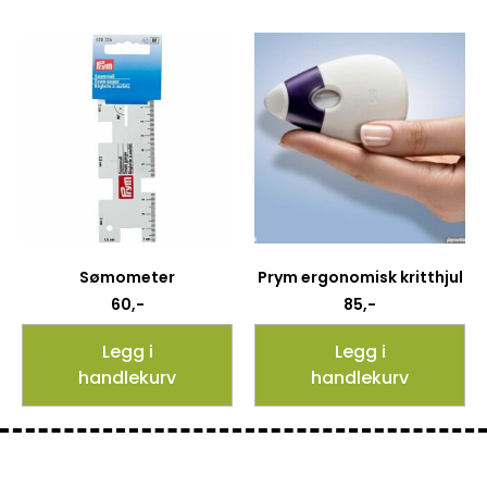
Sømometer
Prym ergonomisk kritthjul
60
,-
85
,-
Legg i
Legg i
handlekurv
handlekurv