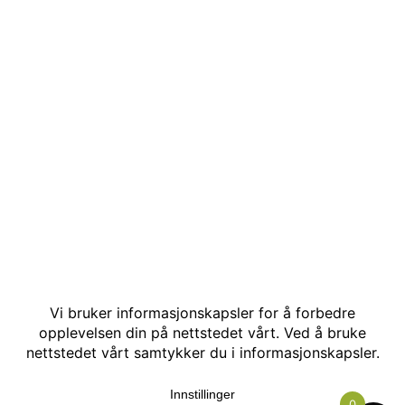
© Kakle AS. Alle rettigheter reservert. Utviklet av:
Hjemmesidehelten
.
0