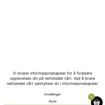
© Kakle AS. Alle rettigheter reservert. Utviklet av:
Hjemmesidehelten
.
0