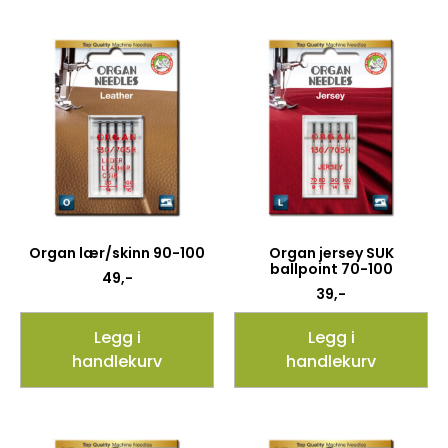
Organ lær/skinn 90-100
Organ jersey SUK
ballpoint 70-100
49
,-
39
,-
Legg i
Legg i
handlekurv
handlekurv