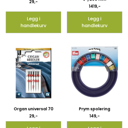
29
,-
1419
,-
Legg i
Legg i
handlekurv
handlekurv
Organ universal 70
Prym spolering
29
,-
149
,-