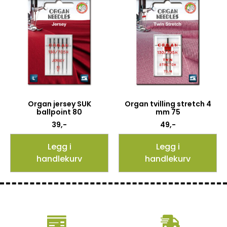
Organ jersey SUK
Organ tvilling stretch 4
ballpoint 80
mm 75
39
,-
49
,-
Legg i
Legg i
handlekurv
handlekurv