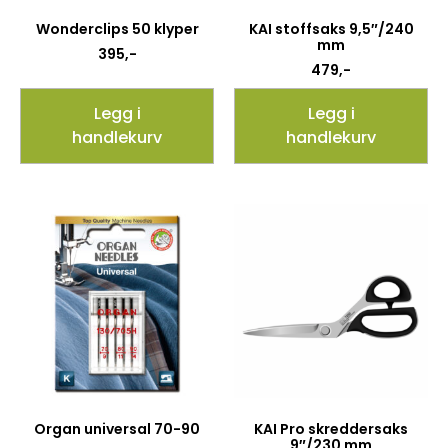
Wonderclips 50 klyper
KAI stoffsaks 9,5″/240
mm
395
,-
479
,-
Legg i
Legg i
handlekurv
handlekurv
Organ universal 70-90
KAI Pro skreddersaks
9″/230 mm