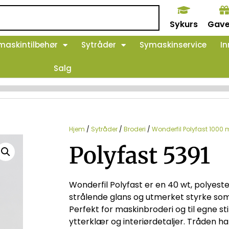
Sykurs
Gave
maskintilbehør
Sytråder
Symaskinservice
In
Salg
Hjem
/
Sytråder
/
Broderi
/
Wonderfil Polyfast 1000 
Polyfast 5391
Wonderfil Polyfast er en 40 wt, polyes
strålende glans og utmerket styrke som
Perfekt for maskinbroderi og til egne s
ytterklær og interiørdetaljer. Tråden ha