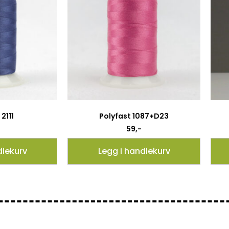
2111
Polyfast 1087+D23
59
,-
dlekurv
Legg i handlekurv