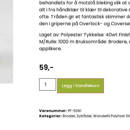
behandlets for å motstå bleking slik at
alt i fra håndklær til klær til dekorati
ofte. Tråden gir et fantastisk skimmer
den i griperne på Overlock- og Cover
Laget av: Polyester Tykkelse: 40wt Finish
M/Rulle: 1000 m Bruksområde: Brodere,
applikere.
59
,-
Legg i handlekurv
Varenummer:
PF-5391
Kategorier:
Broderi
,
Sytråder
,
Wonderfil Polyfast 1