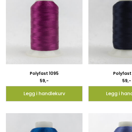
Polyfast 1095
Polyfast 
59
,-
59
,-
Legg i handlekurv
Legg i han