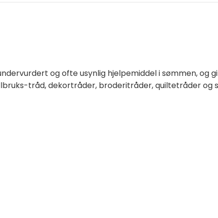
undervurdert og ofte usynlig hjelpemiddel i sømmen, og g
llbruks-tråd, dekortråder, broderitråder, quiltetråder og 