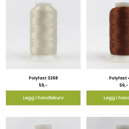
Polyfast 3268
Polyfast
59
,-
59
,-
Legg i handlekurv
Legg i han