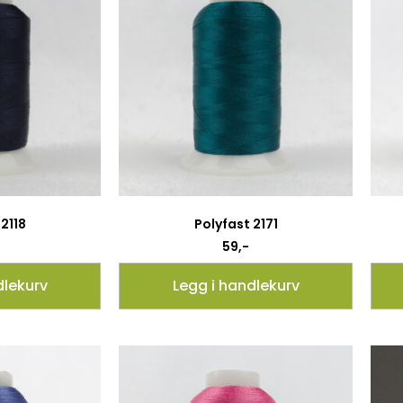
2118
Polyfast 2171
59
,-
dlekurv
Legg i handlekurv