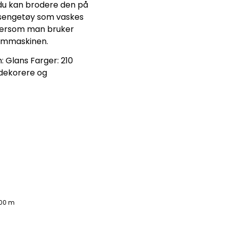
 du kan brodere den på
ve sengetøy som vaskes
 dersom man bruker
sømmaskinen.
: Glans Farger: 210
 dekorere og
000 m