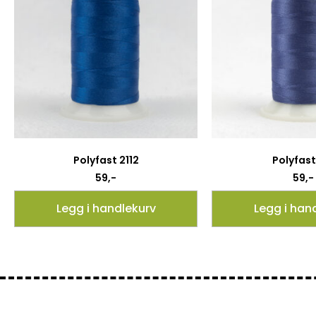
Polyfast 2112
Polyfast 
59
,-
59
,-
Legg i handlekurv
Legg i han