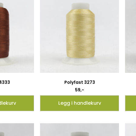
 4333
Polyfast 3273
59
,-
dlekurv
Legg i handlekurv