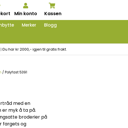
kort
Min konto
Kassen
nbytte
Merker
Blogg
Du har kr 2000,- igjen til gratis frakt.
m
/ Polyfast 5391
tertråd med en
 er myk å ta på.
tingsatte broderier på
r fargets og