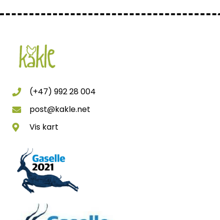
(+47) 992 28 004
post@kakle.net
Vis kart