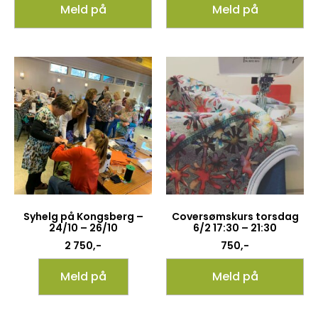
Meld på
Meld på
Syhelg på Kongsberg –
Coversømskurs torsdag
24/10 – 26/10
6/2 17:30 – 21:30
2 750,-
750
,-
Meld på
Meld på