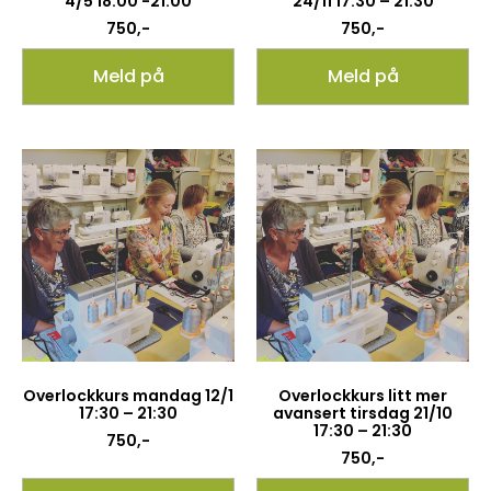
4/5 18:00 -21:00
24/11 17:30 – 21:30
750
,-
750
,-
Meld på
Meld på
Overlockkurs mandag 12/1
Overlockkurs litt mer
17:30 – 21:30
avansert tirsdag 21/10
17:30 – 21:30
750
,-
750
,-