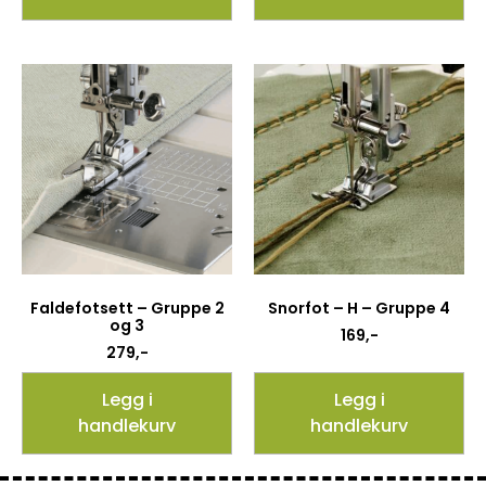
Faldefotsett – Gruppe 2
Snorfot – H – Gruppe 4
og 3
169
,-
279
,-
Legg i
Legg i
handlekurv
handlekurv