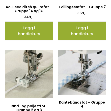
AcuFeed ditch quiltefot –
Tvillingsømfot – Gruppe 7
Gruppe 1A og 1C
369
,-
349
,-
Legg i
Legg i
handlekurv
handlekurv
Kantebåndsfot – Gruppe
Bånd- og paljettfot –
4
Gruppe 2 og 3