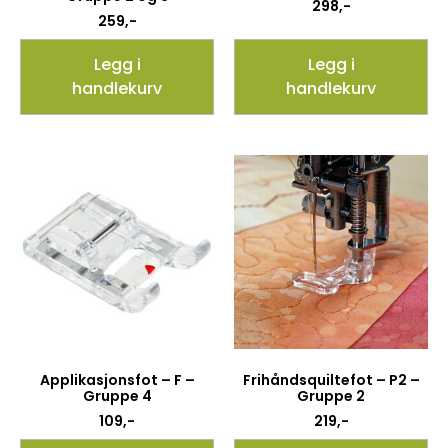
298
,-
259
,-
Legg i
Legg i
handlekurv
handlekurv
Applikasjonsfot – F –
Frihåndsquiltefot – P2 –
Gruppe 4
Gruppe 2
109
,-
219
,-