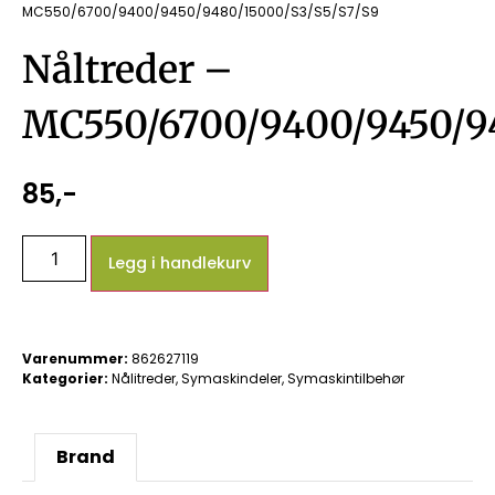
MC550/6700/9400/9450/9480/15000/S3/S5/S7/S9
Nåltreder –
MC550/6700/9400/9450/94
85
,-
Legg i handlekurv
Varenummer:
862627119
Kategorier:
Nålitreder
,
Symaskindeler
,
Symaskintilbehør
Brand