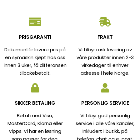
PRISGARANTI
FRAKT
Dokumentér lavere pris på
Vi tilbyr rask levering av
en symaskin kjøpt hos oss
våre produkter innen 2-3
innen 3 uker, få differansen
virkedager til enhver
tilbakebetalt.
adresse i hele Norge.
SIKKER BETALING
PERSONLIG SERVICE
Betal med Visa,
Vi tilbyr god personlig
MasterCard, Klarna eller
service i alle våre kanaler,
Vipps. Vi har en løsning
inkludert i butikk, på
som passer for deg.
telefon, chat og e-post.