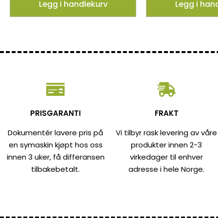
Legg i handlekurv
Legg i han
PRISGARANTI
FRAKT
Dokumentér lavere pris på
Vi tilbyr rask levering av våre
en symaskin kjøpt hos oss
produkter innen 2-3
innen 3 uker, få differansen
virkedager til enhver
tilbakebetalt.
adresse i hele Norge.