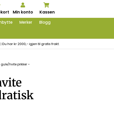
kort
Min konto
Kassen
nbytte
Merker
Blogg
Du har kr 2000,- igjen til gratis frakt.
 gule/hvite prikker –
hvite
ratisk