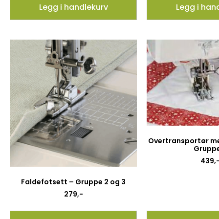
Legg i handlekurv
Legg i han
Overtransportør med
Gruppe
439
,
Faldefotsett – Gruppe 2 og 3
279
,-