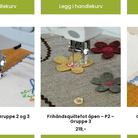
dlekurv
Legg i handlekurv
 Gruppe 2 og 3
Frihåndsquiltefot åpen – P2 –
Gruppe 3
219
,-