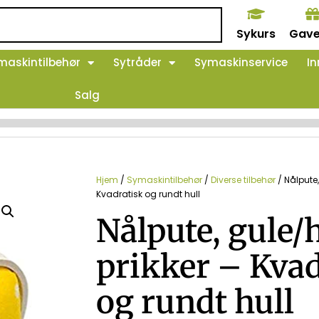
Sykurs
Gave
maskintilbehør
Sytråder
Symaskinservice
In
Salg
Hjem
/
Symaskintilbehør
/
Diverse tilbehør
/ Nålpute,
Kvadratisk og rundt hull
Nålpute, gule/
prikker – Kvad
og rundt hull