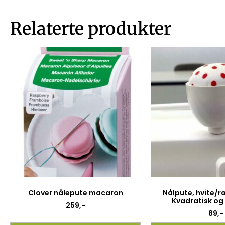
Relaterte produkter
Clover nålepute macaron
Nålpute, hvite/r
Kvadratisk og 
259
,-
89
,-