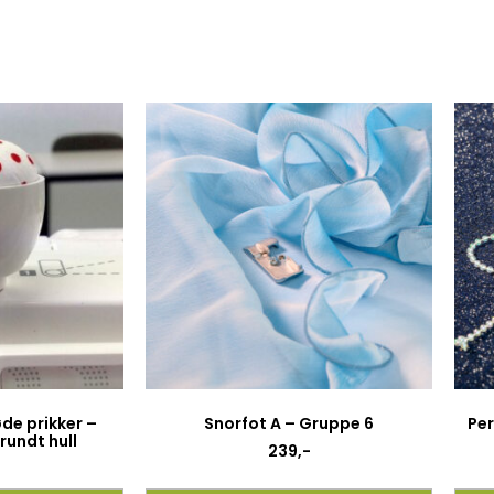
øde prikker –
Snorfot A – Gruppe 6
Per
rundt hull
239
,-