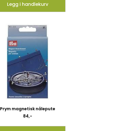
Legg i handlekurv
Prym magnetisk nålepute
84
,-