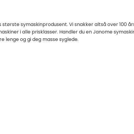
ns største symaskinprodusent. Vi snakker altså over 100 å
skiner i alle prisklasser. Handler du en Janome symaski
are lenge og gi deg masse syglede.