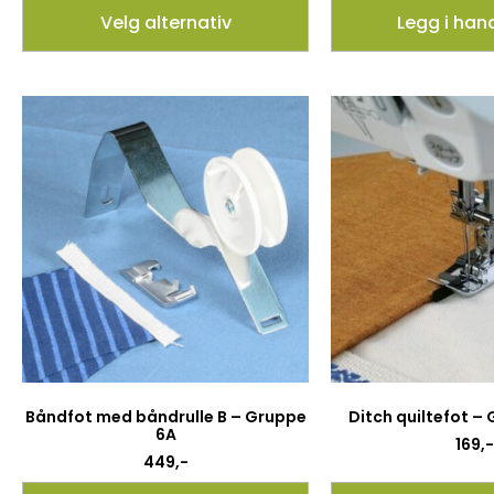
Velg alternativ
Legg i han
Båndfot med båndrulle B – Gruppe
Ditch quiltefot –
6A
169
,-
449
,-