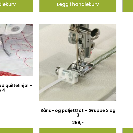
dlekurv
Legg i handlekurv
 quiltelinjal –
 4
-
Bånd- og paljettfot – Gruppe 2 og
3
259
,-