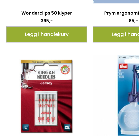
Wonderclips 50 klyper
Prym ergonomis
395
,-
85
,-
Legg i handlekurv
Legg i han