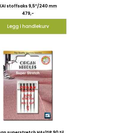
KAI stoffsaks 9,5″/240 mm
479
,-
Legg i handlekurv
an superstretch HAx1SP 90 til