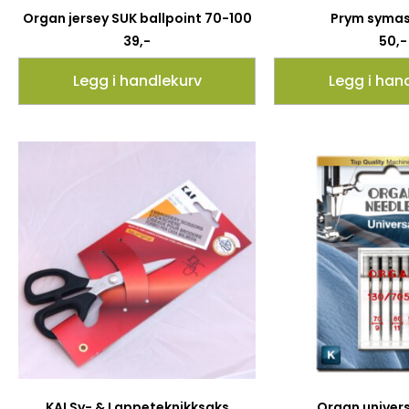
Organ jersey SUK ballpoint 70-100
Prym symas
39
,-
50
,-
Legg i handlekurv
Legg i han
KAI Sy- & Lappeteknikksaks
Organ univer