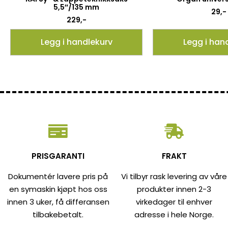
5,5″/135 mm
29
,-
229
,-
Legg i handlekurv
Legg i han
PRISGARANTI
FRAKT
Dokumentér lavere pris på
Vi tilbyr rask levering av våre
en symaskin kjøpt hos oss
produkter innen 2-3
innen 3 uker, få differansen
virkedager til enhver
tilbakebetalt.
adresse i hele Norge.