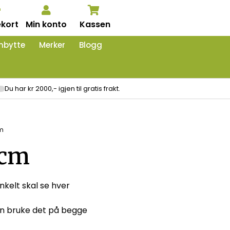
kort
Min konto
Kassen
nbytte
Merker
Blogg
Du har kr 2000,- igjen til gratis frakt.
m
 cm
nkelt skal se hver
kan bruke det på begge