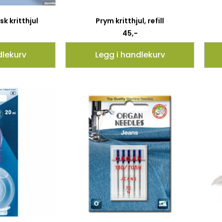
k kritthjul
Prym kritthjul, refill
45
,-
dlekurv
Legg i handlekurv