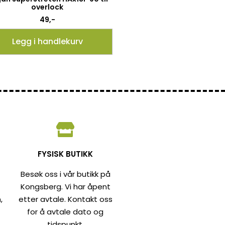
overlock
49
,-
Legg i handlekurv
FYSISK BUTIKK
Besøk oss i vår butikk på
Kongsberg. Vi har åpent
,
etter avtale. Kontakt oss
for å avtale dato og
tidspunkt.