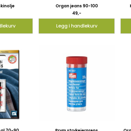
kinolje
Organ jeans 90-100
49
,-
dlekurv
Legg i handlekurv
sal 70-90
Prym strykejernrens
Org