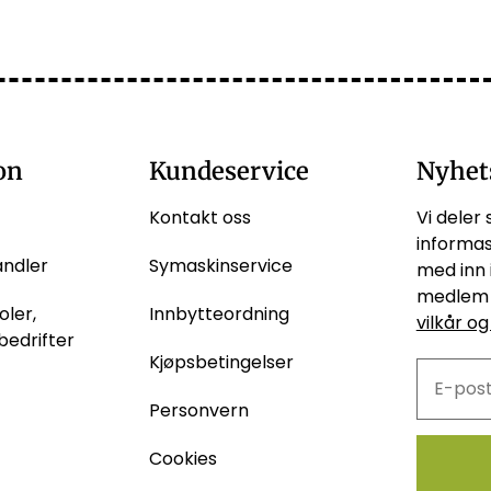
on
Kundeservice
Nyhet
Kontakt oss
Vi deler 
informas
andler
Symaskinservice
med inn 
medlem 
oler,
Innbytteordning
vilkår og
bedrifter
Kjøpsbetingelser
Personvern
Cookies