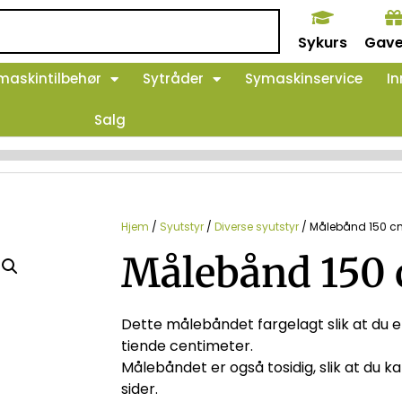
Sykurs
Gave
maskintilbehør
Sytråder
Symaskinservice
In
Salg
Hjem
/
Syutstyr
/
Diverse syutstyr
/ Målebånd 150 c
Målebånd 150
Dette målebåndet fargelagt slik at du e
tiende centimeter.
Målebåndet er også tosidig, slik at du 
sider.