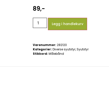
89
,-
Legg i handlekurv
Varenummer:
282120
Kategorier:
Diverse syutstyr
,
Syutstyr
Stikkord:
Målebånd