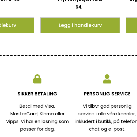
64
,-
dlekurv
Legg i handlekurv
SIKKER BETALING
PERSONLIG SERVICE
Betal med Visa,
Vi tilbyr god personlig
MasterCard, Klarna eller
service i alle våre kanaler,
Vipps. Vi har en løsning som
inkludert i butikk, på telefon
passer for deg.
chat og e-post.