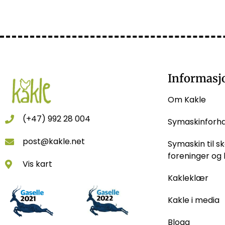
Informasj
Om Kakle
(+47) 992 28 004
Symaskinforh
post@kakle.net
Symaskin til sk
foreninger og 
Vis kart
Kakleklær
Kakle i media
Blogg