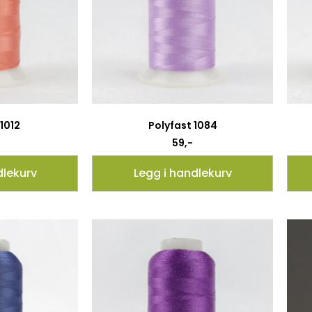
 1012
Polyfast 1084
59
,-
dlekurv
Legg i handlekurv