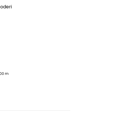
oderi
000 m