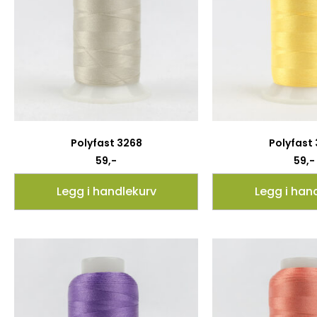
Polyfast 3268
Polyfast
59
,-
59
,-
Legg i handlekurv
Legg i han