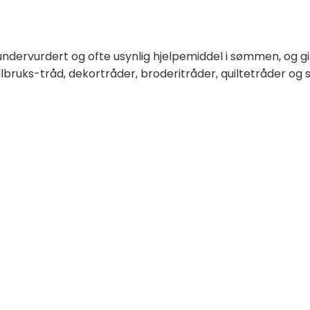
undervurdert og ofte usynlig hjelpemiddel i sømmen, og g
llbruks-tråd, dekortråder, broderitråder, quiltetråder og 