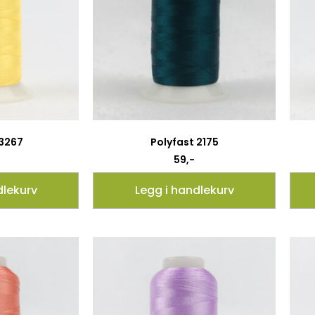
 3267
Polyfast 2175
59
,-
dlekurv
Legg i handlekurv