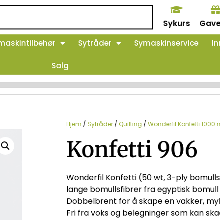
Sykurs
Gave
maskintilbehør
Sytråder
Symaskinservice
In
Salg
Hjem
/
Sytråder
/
Quilting
/
Wonderfil Konfetti 1000 
Konfetti 906
Wonderfil Konfetti (50 wt, 3-ply bomulls
lange bomullsfibrer fra egyptisk bomull
Dobbelbrent for å skape en vakker, myk
Fri fra voks og belegninger som kan sk