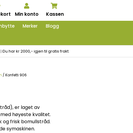
kort
Min konto
Kassen
nbytte
Merker
Blogg
Du har kr 2000,- igjen til gratis frakt.
m
/ Konfetti 906
tråd), er laget av
 med høyeste kvalitet.
 og frisk bomullstråd.
ade symaskinen.