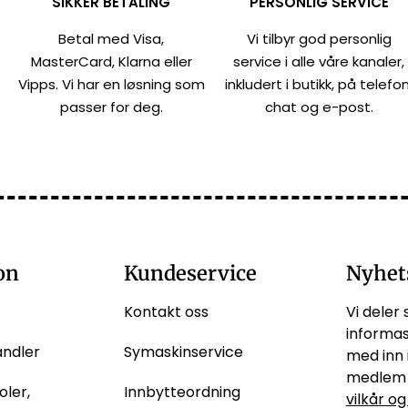
SIKKER BETALING
PERSONLIG SERVICE
Betal med Visa,
Vi tilbyr god personlig
MasterCard, Klarna eller
service i alle våre kanaler,
Vipps. Vi har en løsning som
inkludert i butikk, på telefon
passer for deg.
chat og e-post.
on
Kundeservice
Nyhet
Kontakt oss
Vi deler 
informas
andler
Symaskinservice
med inn 
medlem 
oler,
Innbytteordning
vilkår og