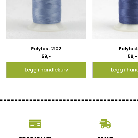
Polyfast 2102
Polyfast 
59
,-
59
,-
Legg i handlekurv
Legg i han