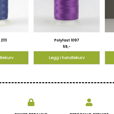
2111
Polyfast 1097
59
,-
dlekurv
Legg i handlekurv