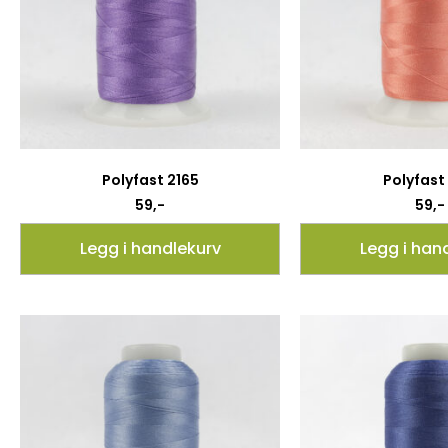
Polyfast 2165
Polyfast
59
,-
59
,-
Legg i handlekurv
Legg i han