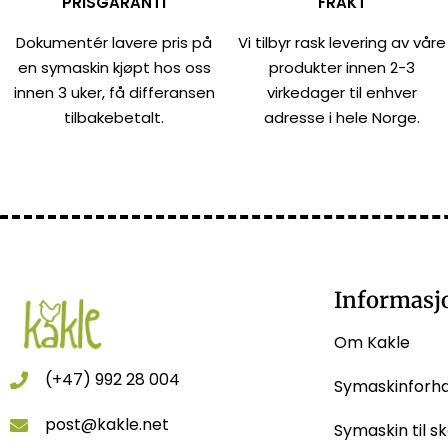
PRISGARANTI
FRAKT
Dokumentér lavere pris på
Vi tilbyr rask levering av våre
en symaskin kjøpt hos oss
produkter innen 2-3
innen 3 uker, få differansen
virkedager til enhver
tilbakebetalt.
adresse i hele Norge.
Informasj
Om Kakle
(+47) 992 28 004
Symaskinforh
post@kakle.net
Symaskin til sk