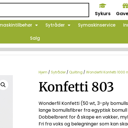
Sykurs
Gave
maskintilbehør
Sytråder
Symaskinservice
In
Salg
Hjem
/
Sytråder
/
Quilting
/
Wonderfil Konfetti 1000 
Konfetti 803
Wonderfil Konfetti (50 wt, 3-ply bomulls
lange bomullsfibrer fra egyptisk bomull
Dobbelbrent for å skape en vakker, myk
Fri fra voks og belegninger som kan sk