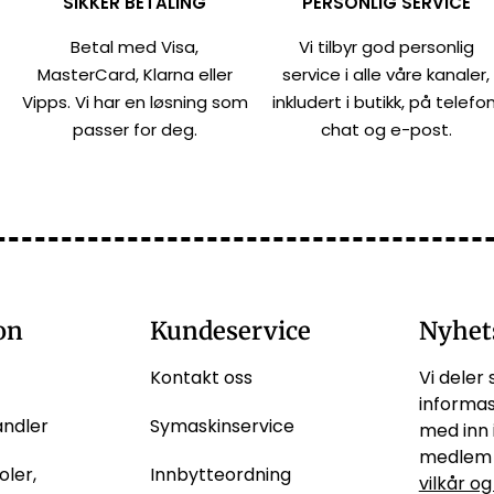
SIKKER BETALING
PERSONLIG SERVICE
Betal med Visa,
Vi tilbyr god personlig
MasterCard, Klarna eller
service i alle våre kanaler,
Vipps. Vi har en løsning som
inkludert i butikk, på telefon
passer for deg.
chat og e-post.
on
Kundeservice
Nyhet
Kontakt oss
Vi deler 
informas
andler
Symaskinservice
med inn 
medlem 
oler,
Innbytteordning
vilkår og