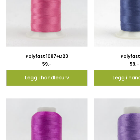
Polyfast 1087+D23
Polyfast 
59
,-
59
,-
Legg i handlekurv
Legg i han