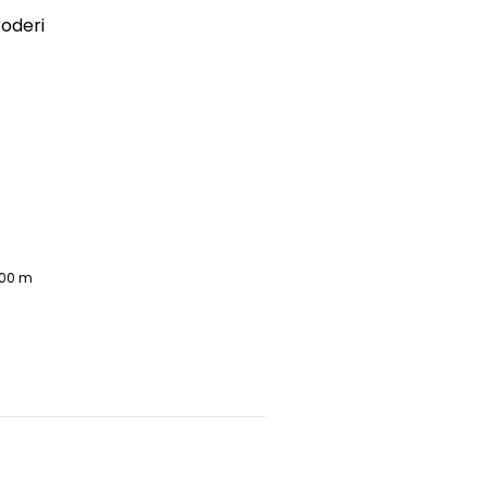
oderi
000 m