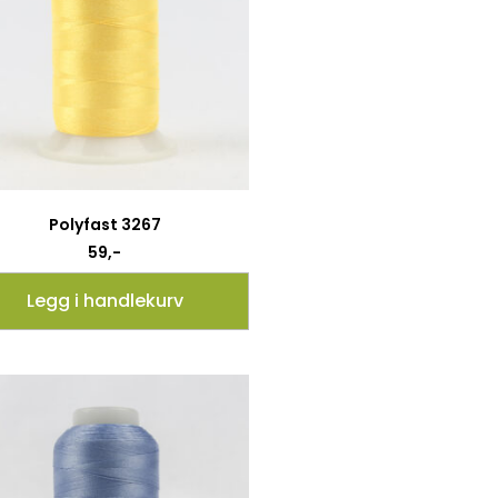
Polyfast 3267
59
,-
Legg i handlekurv