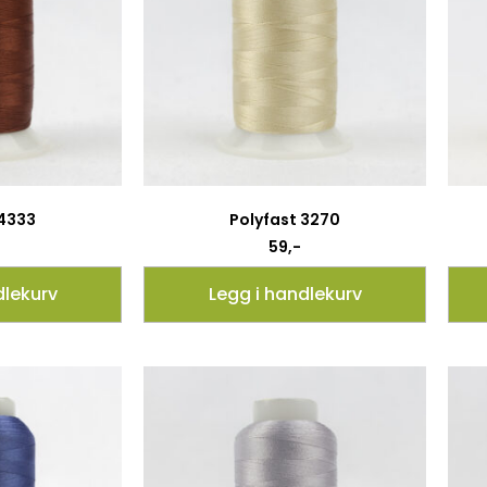
 4333
Polyfast 3270
59
,-
dlekurv
Legg i handlekurv