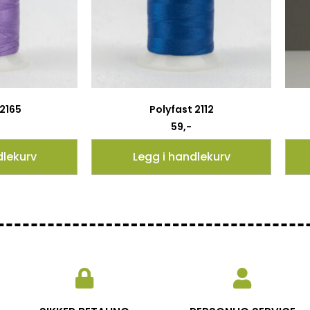
 2165
Polyfast 2112
59
,-
dlekurv
Legg i handlekurv