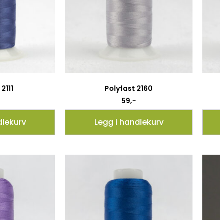
2111
Polyfast 2160
59
,-
dlekurv
Legg i handlekurv