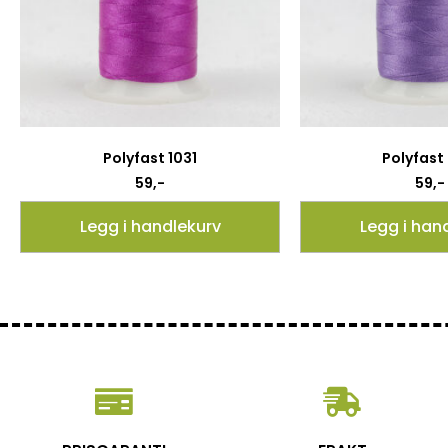
Polyfast 1031
Polyfast
59
,-
59
,-
Legg i handlekurv
Legg i han