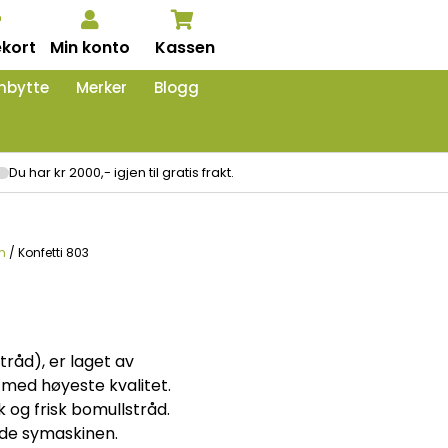
kort
Min konto
Kassen
nbytte
Merker
Blogg
Du har kr 2000,- igjen til gratis frakt.
m
/ Konfetti 803
tråd), er laget av
 med høyeste kvalitet.
 og frisk bomullstråd.
ade symaskinen.