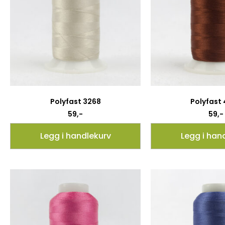
Polyfast 3268
Polyfast
59
,-
59
,-
Legg i handlekurv
Legg i han