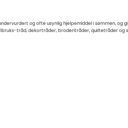
undervurdert og ofte usynlig hjelpemiddel i sømmen, og g
llbruks-tråd, dekortråder, broderitråder, quiltetråder og 