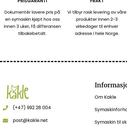
PRISGARANTI
FRAKT
Dokumentér lavere pris på
Vi tilbyr rask levering av våre
en symaskin kjøpt hos oss
produkter innen 2-3
innen 3 uker, få differansen
virkedager til enhver
tilbakebetalt.
adresse i hele Norge.
Informasj
Om Kakle
(+47) 992 28 004
Symaskinforh
post@kakle.net
Symaskin til sk