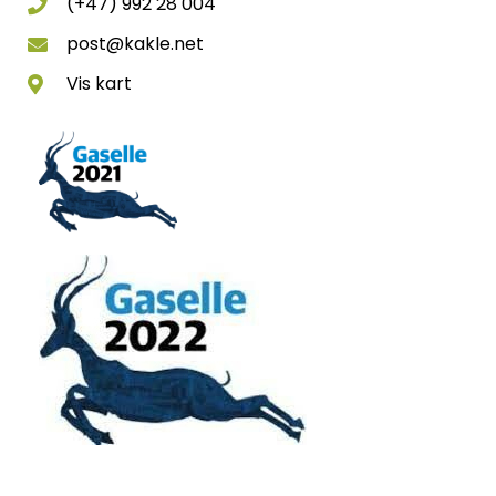
(+47) 992 28 004
post@kakle.net
Vis kart