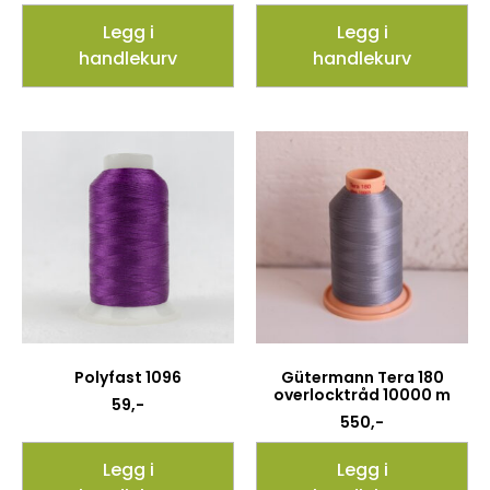
Legg i
Legg i
handlekurv
handlekurv
Polyfast 1096
Gütermann Tera 180
overlocktråd 10000 m
59
,-
550
,-
Legg i
Legg i