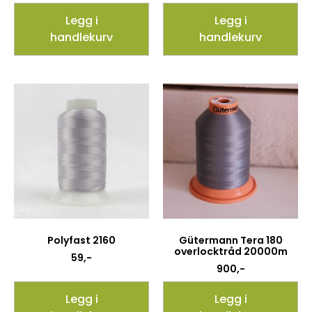
Legg i
Legg i
handlekurv
handlekurv
Polyfast 2160
Gütermann Tera 180
overlocktråd 20000m
59
,-
900
,-
Legg i
Legg i