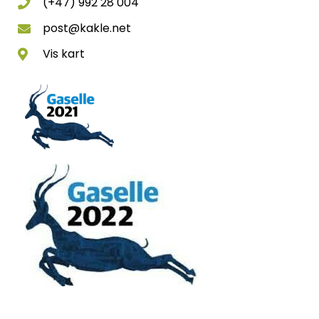
(+47) 992 28 004
post@kakle.net
Vis kart