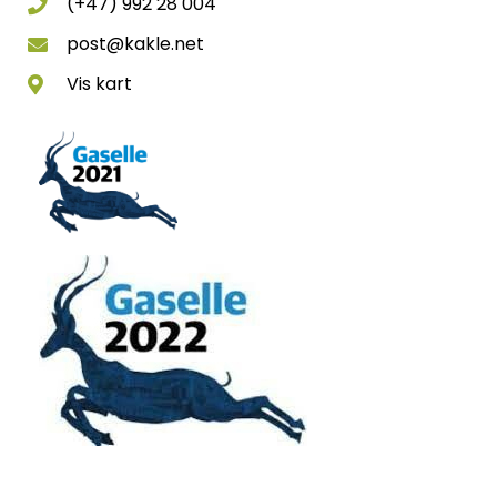
(+47) 992 28 004
post@kakle.net
Vis kart