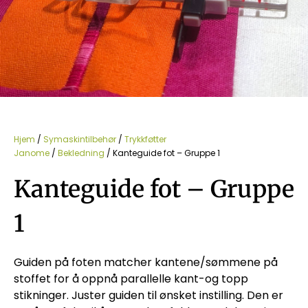
Hjem
/
Symaskintilbehør
/
Trykkføtter
Janome
/
Bekledning
/ Kanteguide fot – Gruppe 1
Kanteguide fot – Gruppe
1
Guiden på foten matcher kantene/sømmene på
stoffet for å oppnå parallelle kant-og topp
stikninger. Juster guiden til ønsket instilling. Den er