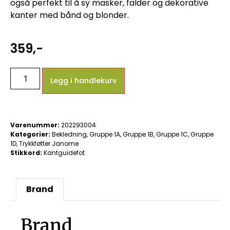
også perfekt til å sy masker, falder og dekorative
kanter med bånd og blonder.
359
,-
Legg i handlekurv
Varenummer:
202293004
Kategorier:
Bekledning
,
Gruppe 1A
,
Gruppe 1B
,
Gruppe 1C
,
Gruppe
1D
,
Trykkføtter Janome
Stikkord:
Kantguidefot
Brand
Brand