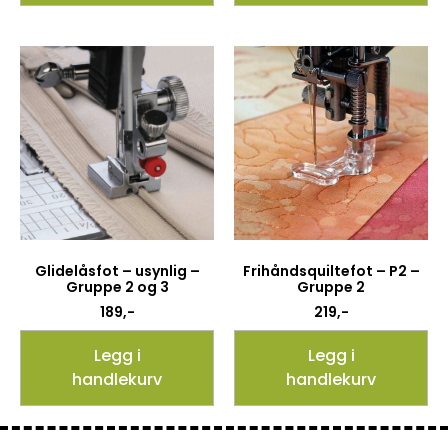
Glidelåsfot – usynlig –
Frihåndsquiltefot – P2 –
Gruppe 2 og 3
Gruppe 2
189
,-
219
,-
Legg i
Legg i
handlekurv
handlekurv