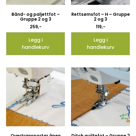
Bånd- og paljettfot –
Rettsømsfot – H – Gruppe
Gruppe 2 og 3
2 og 3
259
,-
119
,-
Legg i
Legg i
handlekurv
handlekurv
Overtransportør åpen
Ditch quiltefot – Gruppe 2