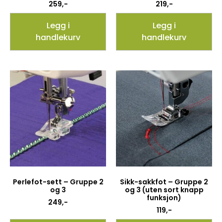
259
,-
219
,-
Legg i
Legg i
handlekurv
handlekurv
Perlefot-sett – Gruppe 2
Sikk-sakkfot – Gruppe 2
og 3
og 3 (uten sort knapp
funksjon)
249
,-
119
,-