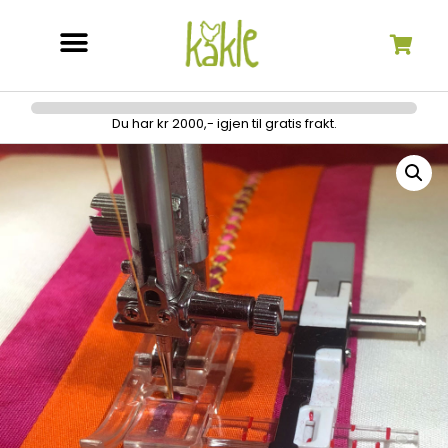
Søk etter:
Du har kr 2000,- igjen til gratis frakt.