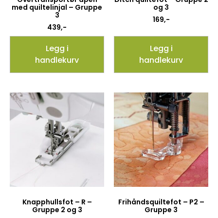
med quiltelinjal – Gruppe
og 3
3
169
,-
439
,-
Legg i
Legg i
handlekurv
handlekurv
Knapphullsfot – R –
Frihåndsquiltefot – P2 –
Gruppe 2 og 3
Gruppe 3