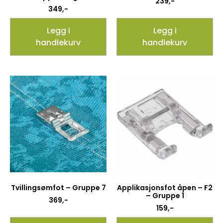
239
,-
349
,-
Legg i
Legg i
handlekurv
handlekurv
Tvillingsømfot – Gruppe 7
Applikasjonsfot åpen – F2
– Gruppe 1
369
,-
159
,-