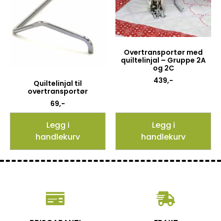
Overtransportør med
quiltelinjal – Gruppe 2A
og 2C
439
,-
Quiltelinjal til
overtransportør
69
,-
Legg i
Legg i
handlekurv
handlekurv