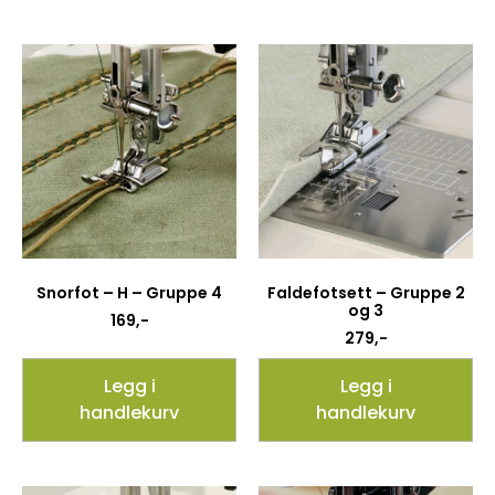
Snorfot – H – Gruppe 4
Faldefotsett – Gruppe 2
og 3
169
,-
279
,-
Legg i
Legg i
handlekurv
handlekurv