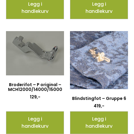
Legg i
Legg i
handlekurv
handlekurv
Broderifot – P original –
MCH12000/14000/15000
129
,-
Blindstingfot – Gruppe 6
419
,-
Legg i
Legg i
handlekurv
handlekurv