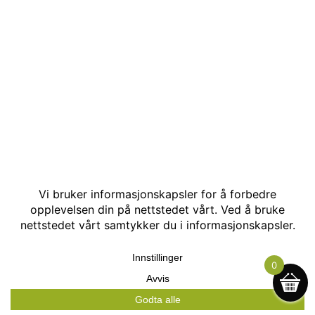
© Kakle AS. Alle rettigheter reservert. Utviklet av:
Hjemmesidehelten
.
0