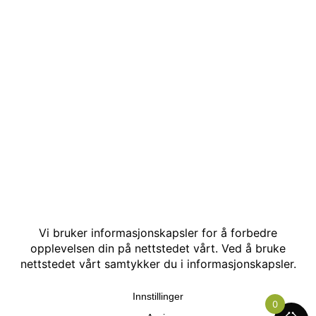
© Kakle AS. Alle rettigheter reservert. Utviklet av:
Hjemmesidehelten
.
0