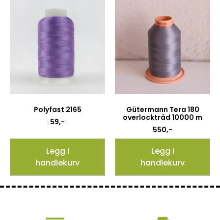
Polyfast 2165
Gütermann Tera 180
overlocktråd 10000 m
59
,-
550
,-
Legg i
Legg i
handlekurv
handlekurv