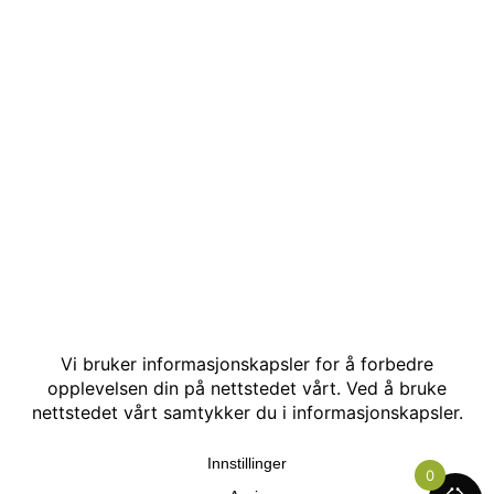
© Kakle AS. Alle rettigheter reservert. Utviklet av:
Hjemmesidehelten
.
0