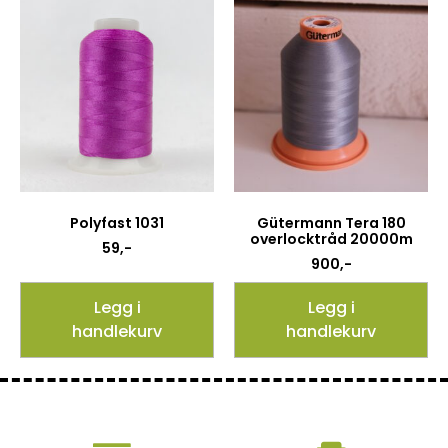
Polyfast 1031
Gütermann Tera 180
overlocktråd 20000m
59
,-
900
,-
Legg i
Legg i
handlekurv
handlekurv