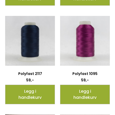
Polyfast 2117
Polyfast 1095
59
,-
59
,-
Legg i
Legg i
handlekurv
handlekurv