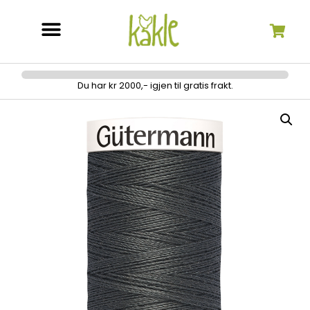
Søk etter:
Du har kr 2000,- igjen til gratis frakt.