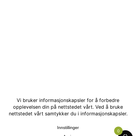
© Kakle AS. Alle rettigheter reservert. Utviklet av:
Hjemmesidehelten
.
0