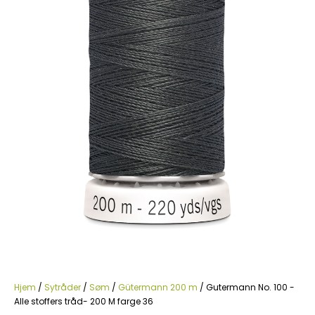
Hjem
/
Sytråder
/
Søm
/
Gütermann 200 m
/ Gutermann No. 100 -
Alle stoffers tråd- 200 M farge 36