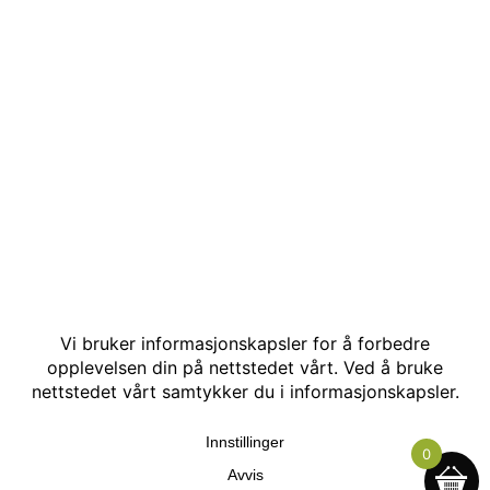
© Kakle AS. Alle rettigheter reservert. Utviklet av:
Hjemmesidehelten
.
0