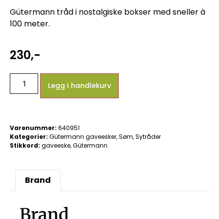
Gütermann tråd i nostalgiske bokser med sneller à
100 meter.
230
,-
Legg i handlekurv
Varenummer:
640951
Kategorier:
Gütermann gaveesker
,
Søm
,
Sytråder
Stikkord:
gaveeske
,
Gütermann
Brand
Brand