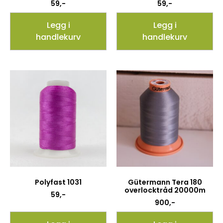
59
,-
59
,-
Legg i
Legg i
handlekurv
handlekurv
Polyfast 1031
Gütermann Tera 180
overlocktråd 20000m
59
,-
900
,-