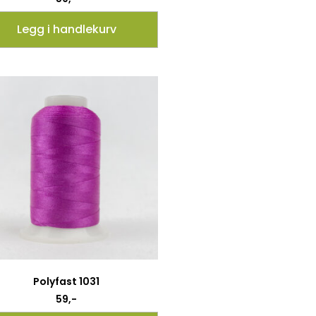
Legg i handlekurv
Polyfast 1031
59
,-