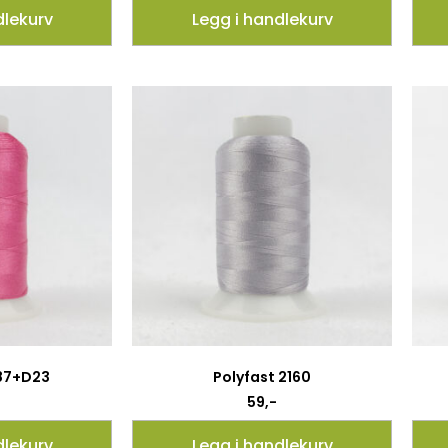
dlekurv
Legg i handlekurv
087+D23
Polyfast 2160
59
,-
dlekurv
Legg i handlekurv