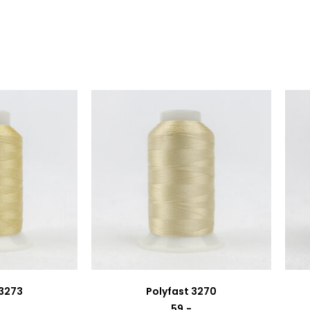
 3273
Polyfast 3270
59
,-