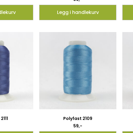
dlekurv
Legg i handlekurv
2111
Polyfast 2109
59
,-