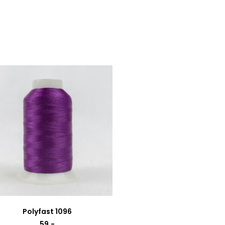
Polyfast 1096
59
,-