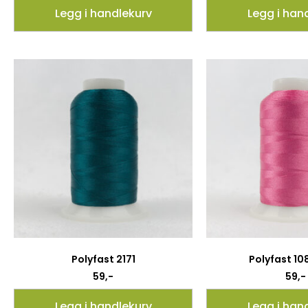
Legg i handlekurv
Legg i han
Polyfast 2171
Polyfast 1
59
,-
59
,-
Legg i handlekurv
Legg i han