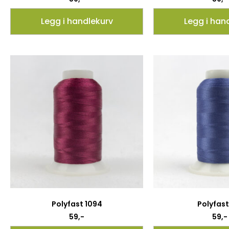
Legg i handlekurv
Legg i han
Polyfast 1094
Polyfast 
59
,-
59
,-