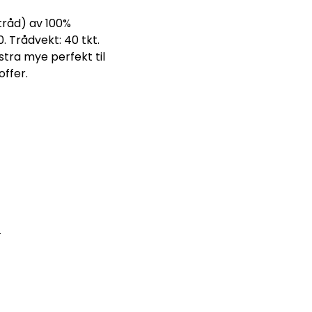
tråd) av 100%
0. Trådvekt: 40 tkt.
tra mye perfekt til
ffer.
r