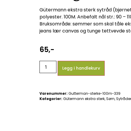
Gütermann ekstra sterk sytråd (bjørne
polyester. 100M. Anbefalt nål str.: 90 – 11
Bruksområde: sømmer som skal tåle eks
jeans lær canvas og tunge tettvevde sto
65
,-
Legg i handlekurv
Varenummer:
Gutterman-sterke-100m-339
Kategorier:
Gütermann ekstra sterk
,
Søm
,
Sytråde