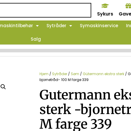
Sykurs
Gave
maskintilbehør
Sytråder
Symaskinservice
In
Salg
Hjem
/
Sytråder
/
Søm
/
Gütermann ekstra sterk
/ G
bjornetråd- 100 M farge 339
Gutermann ek
sterk -bjornet
M farge 339