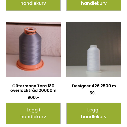
handlekurv
handlekurv
Gütermann Tera 180
Designer 426 2500 m
overlocktråd 20000m
59
,-
900
,-
Legg i
Legg i
handlekurv
handlekurv