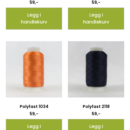
59
,-
59
,-
Legg i
Legg i
handlekurv
handlekurv
Polyfast 1034
Polyfast 2118
59
,-
59
,-
Legg i
Legg i