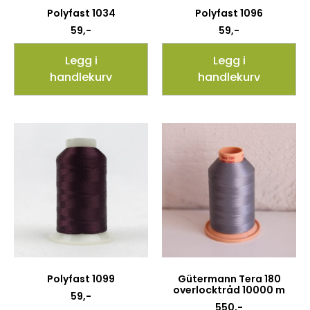
Polyfast 1034
Polyfast 1096
59
,-
59
,-
Legg i
Legg i
handlekurv
handlekurv
Polyfast 1099
Gütermann Tera 180
overlocktråd 10000 m
59
,-
550
,-