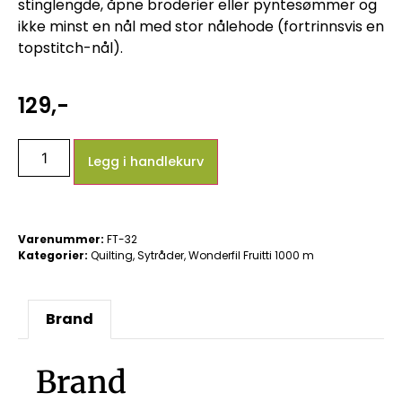
stinglengde, åpne broderier eller pyntesømmer og
ikke minst en nål med stor nålehode (fortrinnsvis en
topstitch-nål).
129
,-
Legg i handlekurv
Varenummer:
FT-32
Kategorier:
Quilting
,
Sytråder
,
Wonderfil Fruitti 1000 m
Brand
Brand