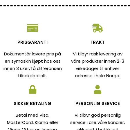
PRISGARANTI
FRAKT
Dokumentér lavere pris på
Vi tilbyr rask levering av
en symaskin kjøpt hos oss
våre produkter innen 2-3
innen 3 uker, få differansen
virkedager til enhver
tilbakebetalt.
adresse i hele Norge.
SIKKER BETALING
PERSONLIG SERVICE
Betal med Visa,
Vi tilbyr god personlig
MasterCard, Klarna eller
service i alle våre kanaler,
Vipps. Vi har en løsning
inkludert i butikk, på