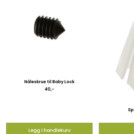
Nåleskrue til Baby Lock
40
,-
Sp
Legg i handlekurv