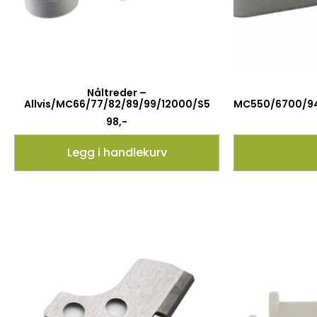
Nåltreder –
MC550/6700/94
Allvis/MC66/77/82/89/99/12000/S5
98
,-
Legg i handlekurv