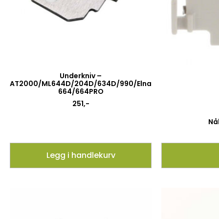
Underkniv –
AT2000/ML644D/204D/634D/990/Elna
664/664PRO
251
,-
Nå
Legg i handlekurv