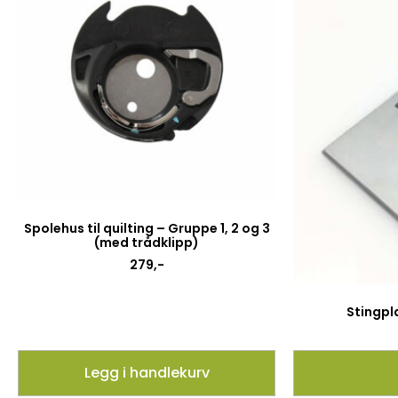
Spolehus til quilting – Gruppe 1, 2 og 3
(med trådklipp)
279
,-
Stingpl
Legg i handlekurv