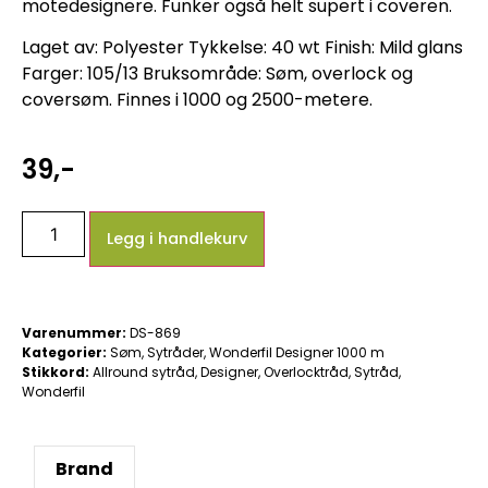
motedesignere. Funker også helt supert i coveren.
Laget av: Polyester Tykkelse: 40 wt Finish: Mild glans
Farger: 105/13 Bruksområde: Søm, overlock og
coversøm. Finnes i 1000 og 2500-metere.
39
,-
Legg i handlekurv
Varenummer:
DS-869
Kategorier:
Søm
,
Sytråder
,
Wonderfil Designer 1000 m
Stikkord:
Allround sytråd
,
Designer
,
Overlocktråd
,
Sytråd
,
Wonderfil
Brand