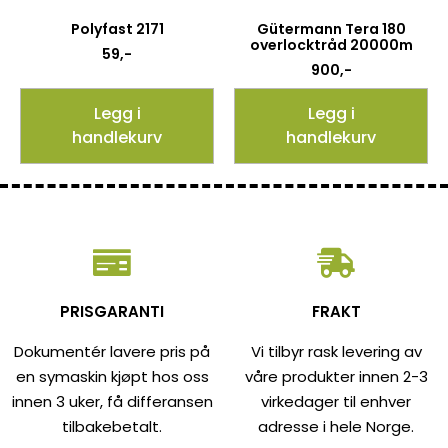
Polyfast 2171
Gütermann Tera 180
overlocktråd 20000m
59
,-
900
,-
Legg i
Legg i
handlekurv
handlekurv
PRISGARANTI
FRAKT
Dokumentér lavere pris på
Vi tilbyr rask levering av
en symaskin kjøpt hos oss
våre produkter innen 2-3
innen 3 uker, få differansen
virkedager til enhver
tilbakebetalt.
adresse i hele Norge.