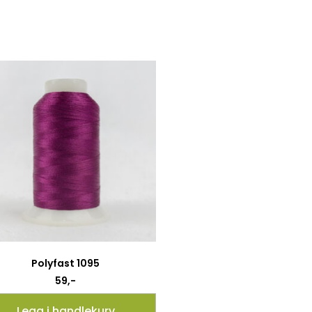
Polyfast 1095
59
,-
Legg i handlekurv