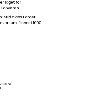
r laget for
 i coveren.
h: Mild glans Farger:
oversøm. Finnes i 1000
r 2500 m
l