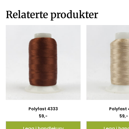
Relaterte produkter
Polyfast 4333
Polyfast
59
,-
59
,-
Legg i handlekurv
Legg i han