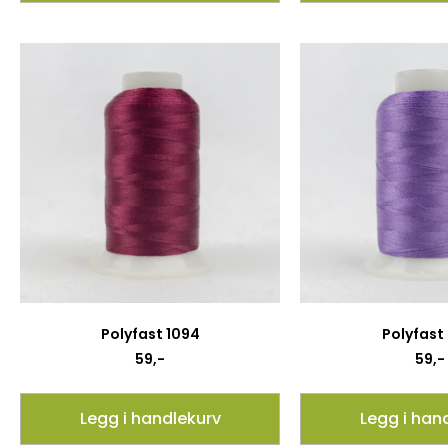
Polyfast 1094
Polyfast
59
,-
59
,-
Legg i handlekurv
Legg i han