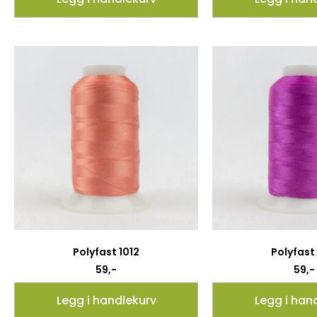
Polyfast 1012
Polyfast
59
,-
59
,-
Legg i handlekurv
Legg i han