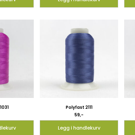
 1031
Polyfast 2111
59
,-
dlekurv
Legg i handlekurv