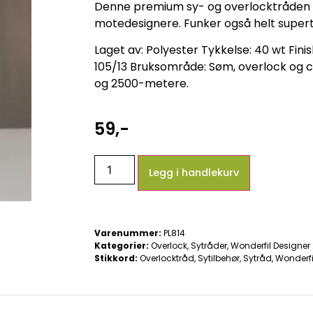
Denne premium sy- og overlocktråden e
motedesignere. Funker også helt supert
Laget av: Polyester Tykkelse: 40 wt Finis
105/13 Bruksområde: Søm, overlock og c
og 2500-metere.
59
,-
Legg i handlekurv
Varenummer:
PL814
Kategorier:
Overlock
,
Sytråder
,
Wonderfil Designe
Stikkord:
Overlocktråd
,
Sytilbehør
,
Sytråd
,
Wonderfi