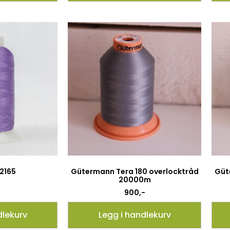
 2165
Gütermann Tera 180 overlocktråd
Güt
20000m
900
,-
dlekurv
Legg i handlekurv