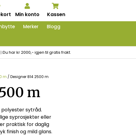
kort
Min konto
Kassen
nbytte
Merker
Blogg
Du har kr 2000,- igjen til gratis frakt.
00 m
/ Designer 814 2500 m
2500 m
 polyester sytråd.
ige syprosjekter eller
er praktisk for daglig
k finish og mild glans.