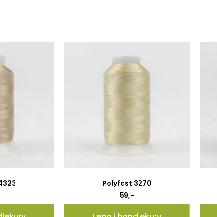
 4323
Polyfast 3270
59
,-
dlekurv
Legg i handlekurv