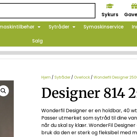
Sykurs
Gave
maskintilbehør
Sytråder
Symaskinservice
In
Salg
Hjem
/
Sytråder
/
Overlock
/
Wonderfil Designer 25
Designer 814 
Wonderfil Designer er en holdbar, 40 wt
Passer utmerket som sytråd til dine vanl
når du skal sy klær. WonderFil Designer 
bruk da den er sterk og fleksibel med my