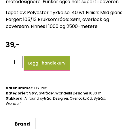
motedesignere. Funker også helt supert i coveren.
Laget av: Polyester Tykkelse: 40 wt Finish: Mild glans
Farger: 105/13 Bruksområde: Søm, overlock og
coversøm. Finnes i 1000 og 2500-metere.
39
,-
Legg i handlekurv
Varenummer:
DS-205
Kategorier:
Søm
,
Sytråder
,
Wonderfil Designer 1000 m
Stikkord:
Allround sytråd
,
Designer
,
Overlocktråd
,
Sytråd
,
Wonderfil
Brand