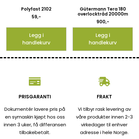
Polyfast 2102
Gütermann Tera 180
overlocktråd 20000m
59
,-
900
,-
Legg i
Legg i
handlekurv
handlekurv
PRISGARANTI
FRAKT
Dokumentér lavere pris på
Vi tilbyr rask levering av
en symaskin kjøpt hos oss
våre produkter innen 2-3
innen 3 uker, få differansen
virkedager til enhver
tilbakebetalt.
adresse i hele Norge.