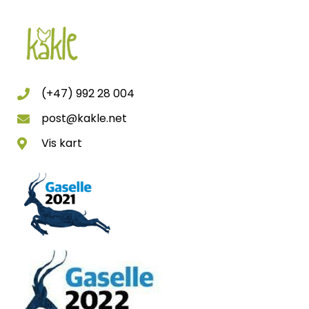
(+47) 992 28 004
post@kakle.net
Vis kart