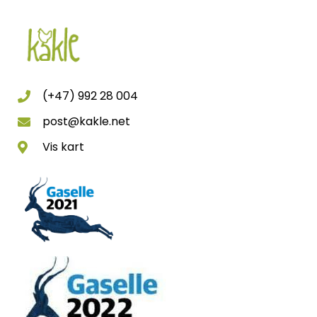
(+47) 992 28 004
post@kakle.net
Vis kart