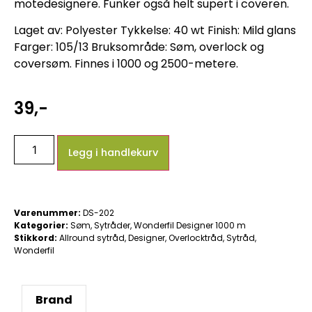
motedesignere. Funker også helt supert i coveren.
Laget av: Polyester Tykkelse: 40 wt Finish: Mild glans
Farger: 105/13 Bruksområde: Søm, overlock og
coversøm. Finnes i 1000 og 2500-metere.
39
,-
Legg i handlekurv
Varenummer:
DS-202
Kategorier:
Søm
,
Sytråder
,
Wonderfil Designer 1000 m
Stikkord:
Allround sytråd
,
Designer
,
Overlocktråd
,
Sytråd
,
Wonderfil
Brand