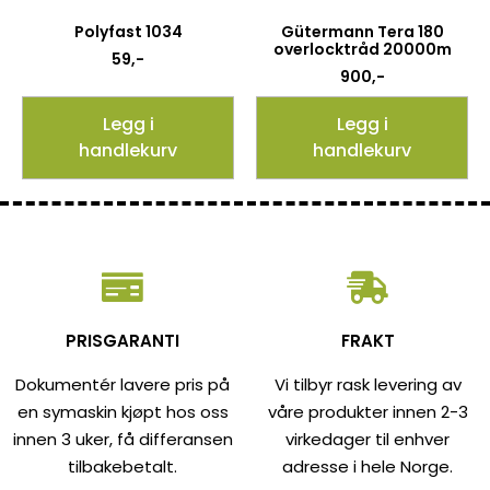
Polyfast 1034
Gütermann Tera 180
overlocktråd 20000m
59
,-
900
,-
Legg i
Legg i
handlekurv
handlekurv
PRISGARANTI
FRAKT
Dokumentér lavere pris på
Vi tilbyr rask levering av
en symaskin kjøpt hos oss
våre produkter innen 2-3
innen 3 uker, få differansen
virkedager til enhver
tilbakebetalt.
adresse i hele Norge.