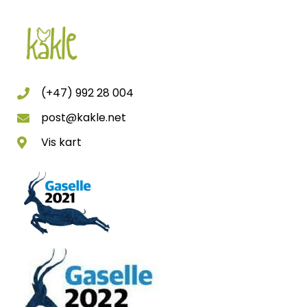
(+47) 992 28 004
post@kakle.net
Vis kart