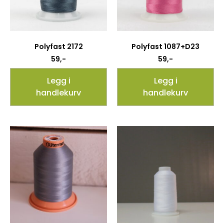
Polyfast 2172
Polyfast 1087+D23
59
,-
59
,-
Legg i
Legg i
handlekurv
handlekurv