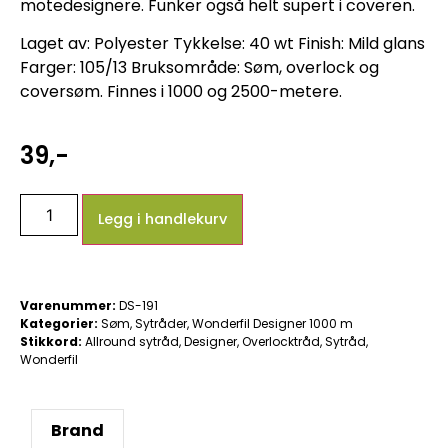
motedesignere. Funker også helt supert i coveren.
Laget av: Polyester Tykkelse: 40 wt Finish: Mild glans
Farger: 105/13 Bruksområde: Søm, overlock og
coversøm. Finnes i 1000 og 2500-metere.
39
,-
Legg i handlekurv
Varenummer:
DS-191
Kategorier:
Søm
,
Sytråder
,
Wonderfil Designer 1000 m
Stikkord:
Allround sytråd
,
Designer
,
Overlocktråd
,
Sytråd
,
Wonderfil
Brand