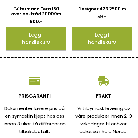
Gütermann Tera 180
Designer 426 2500 m
overlocktråd 20000m
59
,-
900
,-
Legg i
Legg i
handlekurv
handlekurv
PRISGARANTI
FRAKT
Dokumentér lavere pris på
Vi tilbyr rask levering av
en symaskin kjøpt hos oss
våre produkter innen 2-3
innen 3 uker, få differansen
virkedager til enhver
tilbakebetalt.
adresse i hele Norge.