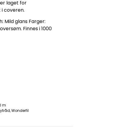
r laget for
 i coveren.
h: Mild glans Farger:
oversøm. Finnes i 1000
00 m
ytråd
,
Wonderfil