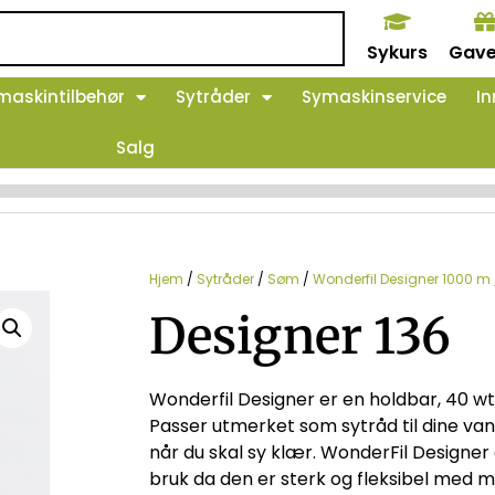
Sykurs
Gave
maskintilbehør
Sytråder
Symaskinservice
In
Salg
Hjem
/
Sytråder
/
Søm
/
Wonderfil Designer 1000 m
Designer 136
Wonderfil Designer er en holdbar, 40 wt
Passer utmerket som sytråd til dine vanl
når du skal sy klær. WonderFil Designer 
bruk da den er sterk og fleksibel med my