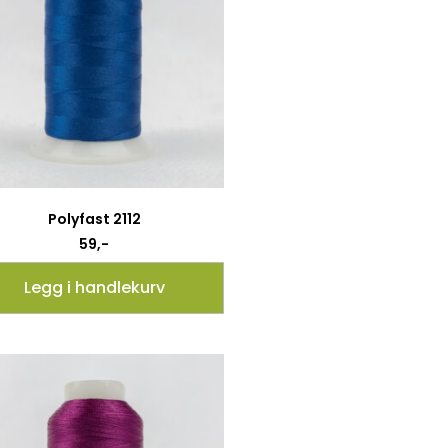
Polyfast 2112
59
,-
Legg i handlekurv