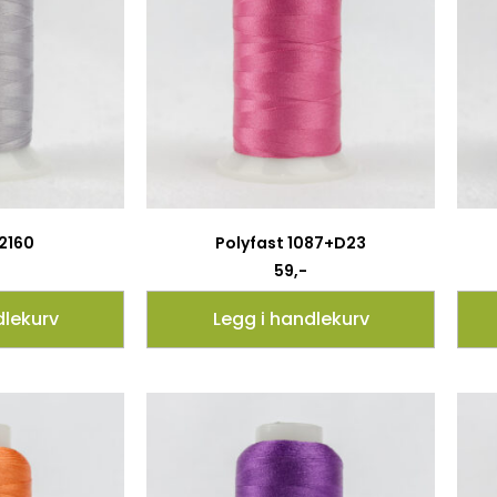
 2160
Polyfast 1087+D23
59
,-
dlekurv
Legg i handlekurv