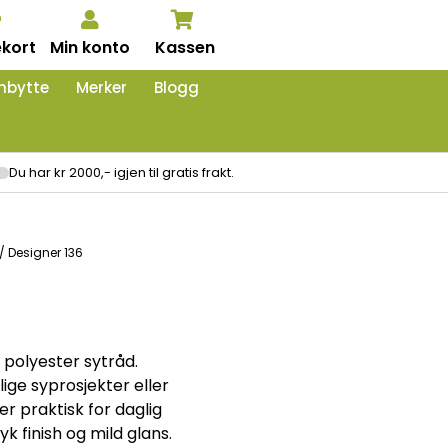
kort
Min konto
Kassen
nbytte
Merker
Blogg
Du har kr 2000,- igjen til gratis frakt.
/ Designer 136
 polyester sytråd.
ige syprosjekter eller
er praktisk for daglig
k finish og mild glans.