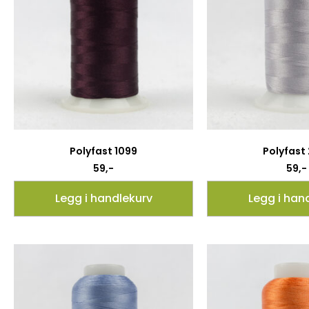
Polyfast 1099
Polyfast
59
,-
59
,-
Legg i handlekurv
Legg i han