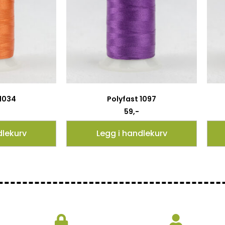
 1034
Polyfast 1097
59
,-
dlekurv
Legg i handlekurv