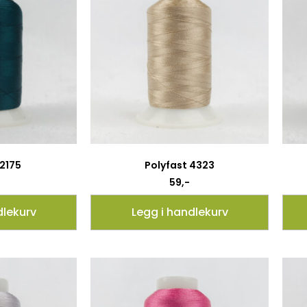
 2175
Polyfast 4323
59
,-
dlekurv
Legg i handlekurv