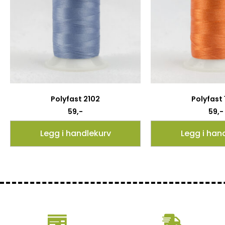
Polyfast 2102
Polyfast
59
,-
59
,-
Legg i handlekurv
Legg i han