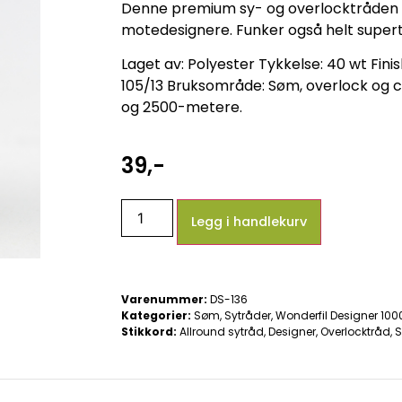
Denne premium sy- og overlocktråden e
motedesignere. Funker også helt supert
Laget av: Polyester Tykkelse: 40 wt Finis
105/13 Bruksområde: Søm, overlock og c
og 2500-metere.
39
,-
Legg i handlekurv
Varenummer:
DS-136
Kategorier:
Søm
,
Sytråder
,
Wonderfil Designer 10
Stikkord:
Allround sytråd
,
Designer
,
Overlocktråd
,
S