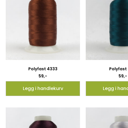
Polyfast 4333
Polyfast
59
,-
59
,-
Legg i handlekurv
Legg i han