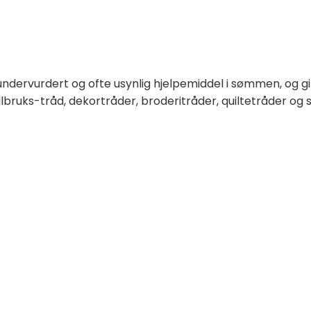
undervurdert og ofte usynlig hjelpemiddel i sømmen, og g
llbruks-tråd, dekortråder, broderitråder, quiltetråder og 