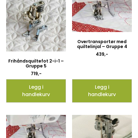
Overtransportør med
quiltelinjal – Gruppe 4
439
,-
Frihåndsquiltefot 2-i-1 –
Gruppe 5
719
,-
Legg i
Legg i
handlekurv
handlekurv