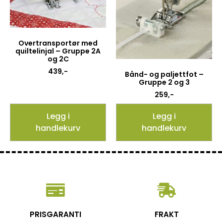
Overtransportør med
quiltelinjal – Gruppe 2A
og 2C
439
,-
Bånd- og paljettfot –
Gruppe 2 og 3
259
,-
Legg i
Legg i
handlekurv
handlekurv
PRISGARANTI
FRAKT