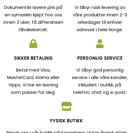
Dokumentér lavere pris på
Vi tilbyr rask levering av
en symaskin kjøpt hos oss
våre produkter innen 2-3
innen 3 uker, få differansen
virkedager til enhver
tilbakebetalt.
adresse i hele Norge.
SIKKER BETALING
PERSONLIG SERVICE
Betal med Visa,
Vi tilbyr god personlig
MasterCard, Klarna eller
service i alle våre kanaler,
Vipps. Vi har en løsning
inkludert i butikk, på
som passer for deg.
telefon, chat og e-post.
FYSISK BUTIKK
Besøk oss i vår butikk på Kongsberg. Vi har åpent etter