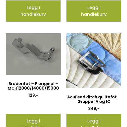
Legg i
Legg i
handlekurv
handlekurv
Broderifot – P original –
MCH12000/14000/15000
129
,-
AcuFeed ditch quiltefot –
Gruppe 1A og 1C
349
,-
Legg i
Legg i