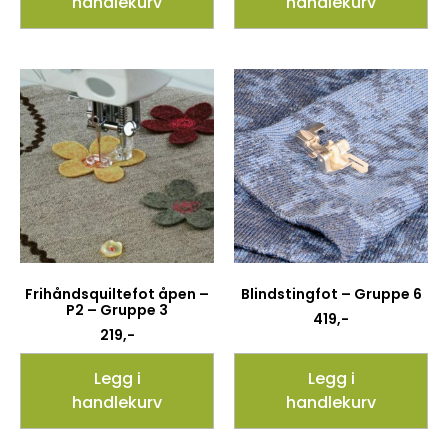
handlekurv
handlekurv
Frihåndsquiltefot åpen –
Blindstingfot – Gruppe 6
P2 – Gruppe 3
419
,-
219
,-
Legg i
Legg i
handlekurv
handlekurv