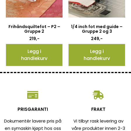
Frihåndsquiltefot – P2 –
1/4 inch fot med guide –
Gruppe 2
Gruppe 2 og 3
219
,-
249
,-
Legg i
Legg i
handlekurv
handlekurv
PRISGARANTI
FRAKT
Dokumentér lavere pris på
Vi tilbyr rask levering av
en symaskin kjøpt hos oss
våre produkter innen 2-3