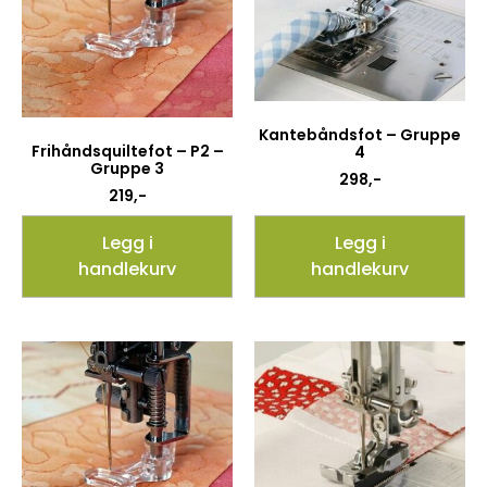
Kantebåndsfot – Gruppe
Frihåndsquiltefot – P2 –
4
Gruppe 3
298
,-
219
,-
Legg i
Legg i
handlekurv
handlekurv