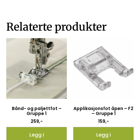
Relaterte produkter
Bånd- og paljettfot –
Applikasjonsfot åpen – F2
Gruppe 1
– Gruppe 1
259
,-
159
,-
Legg i
Legg i