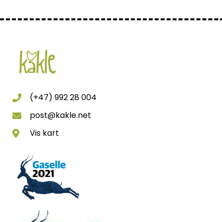
(+47) 992 28 004
post@kakle.net
Vis kart