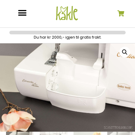
Søk etter:
Du har kr 2000,- igjen til gratis frakt.