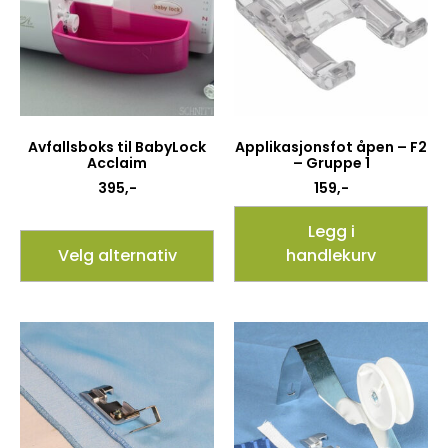
Avfallsboks til BabyLock
Applikasjonsfot åpen – F2
Acclaim
– Gruppe 1
395
,-
159
,-
Legg i
Velg alternativ
handlekurv