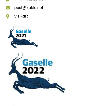
post@kakle.net
Vis kart