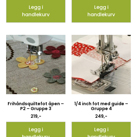
Legg i
Legg i
handlekurv
handlekurv
Frihåndsquiltefot åpen –
1/4 inch fot med guide –
P2 – Gruppe 3
Gruppe 4
219
,-
249
,-
Legg i
Legg i
handlekurv
handlekurv