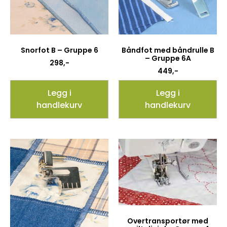
Snorfot B – Gruppe 6
Båndfot med båndrulle B
– Gruppe 6A
298
,-
449
,-
Legg i
Legg i
handlekurv
handlekurv
Overtransportør med