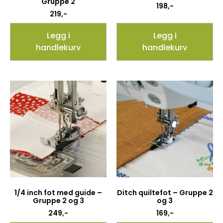
Gruppe 2
198
,-
219
,-
Legg i
Legg i
handlekurv
handlekurv
1/4 inch fot med guide –
Ditch quiltefot – Gruppe 2
Gruppe 2 og 3
og 3
249
,-
169
,-