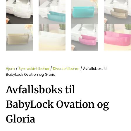
Hjem
/
Symaskintilbehør
/
Diverse tilbehør
/ Avfallsboks til
BabyLock Ovation og Gloria
Avfallsboks til
BabyLock Ovation og
Gloria